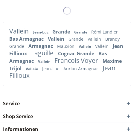
Vallein
Grande
Rémi Landier
Jean-Luc
Grande
Bas Armagnac
Vallein
Grande
Vallein
Brandy
Armagnac
Jean
Grande
Mauxion
Vallein
Vallein
Laguille
Fillioux
Cognac Grande
Bas
Francois Voyer
Armagnac
Maxime
Vallein
Jean
Trijol
Jean-Luc
Aurian Armagnac
Vallein
Fillioux
Service
Shop Service
Informationen