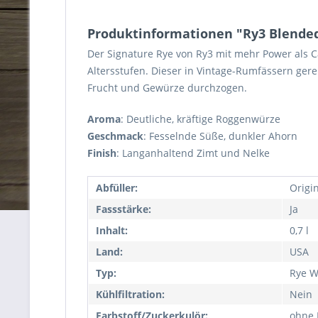
Produktinformationen "Ry3 Blended
Der Signature Rye von Ry3 mit mehr Power als Ca
Altersstufen. Dieser in Vintage-Rumfässern gere
Frucht und Gewürze durchzogen.
Aroma
: Deutliche, kräftige Roggenwürze
Geschmack
: Fesselnde Süße, dunkler Ahorn
Finish
: Langanhaltend Zimt und Nelke
Abfüller:
Origi
Fassstärke:
Ja
Inhalt:
0,7 l
Land:
USA
Typ:
Rye W
Kühlfiltration:
Nein
Farbstoff/Zuckerkulör:
ohne 