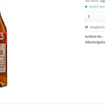
inkl. MwSt.,
zzg
Sofort ver
Vergleic
Artikel-Nr.:
Alkoholgeha