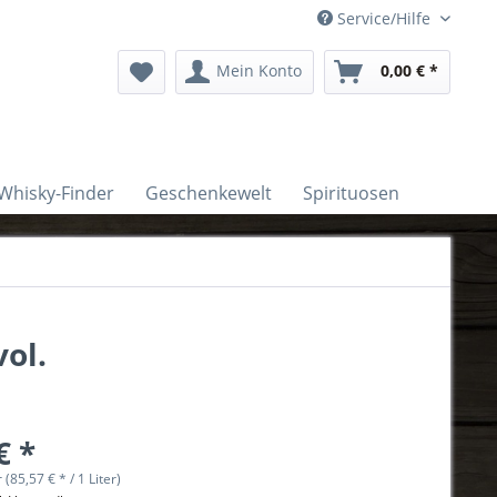
Service/Hilfe
Mein Konto
0,00 € *
Whisky-Finder
Geschenkewelt
Spirituosen
ol.
€ *
r (85,57 € * / 1 Liter)