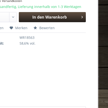
l. Versandkosten
sandfertig, Lieferung innerhalb von 1-3 Werktagen
In den
Warenkorb
Hinzugefügt
hen
Merken
Bewerten
WR18563
lt:
58,6% vol.