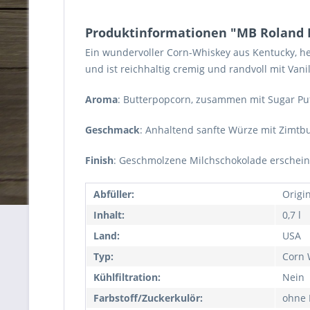
Produktinformationen "MB Roland K
Ein wundervoller Corn-Whiskey aus Kentucky, her
und ist reichhaltig cremig und randvoll mit Va
Aroma
: Butterpopcorn, zusammen mit Sugar Pu
Geschmack
: Anhaltend sanfte Würze mit Zimtb
Finish
: Geschmolzene Milchschokolade erschein
Abfüller:
Origi
Inhalt:
0,7 l
Land:
USA
Typ:
Corn 
Kühlfiltration:
Nein
Farbstoff/Zuckerkulör:
ohne 