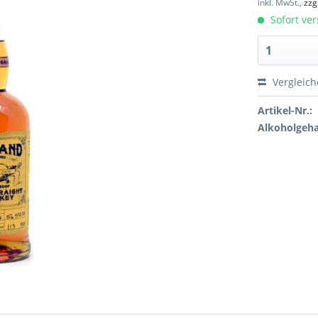
inkl. MwSt.,
zzg
Sofort ver
Vergleic
Artikel-Nr.:
Alkoholgeha