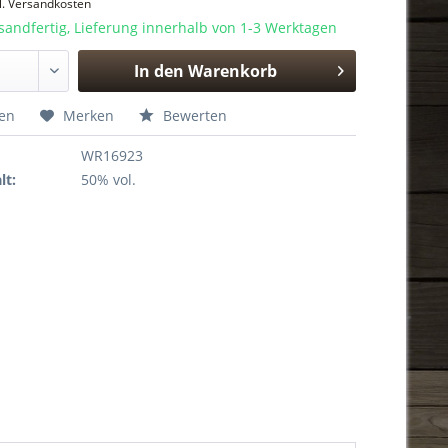
l. Versandkosten
sandfertig, Lieferung innerhalb von 1-3 Werktagen
In den
Warenkorb
Hinzugefügt
hen
Merken
Bewerten
WR16923
lt:
50% vol.