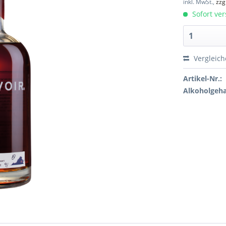
inkl. MwSt.,
zzg
Sofort ver
Vergleic
Artikel-Nr.:
Alkoholgeha