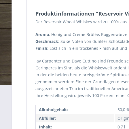
Produktinformationen "Reservoir Vi
Der Reservoir Wheat Whiskey wird zu 100% aus Ro
Aroma
: Honig und Crème Brûlée, Roggenwürze 
Geschmack
: Süße Noten von dunkler Schokolade,
Finish
: Löst sich in ein trockenes Finish auf un
Jay Carpenter und Dave Cuttino sind Freunde seit
Geringeres im Sinn, als die Whiskeywelt ordentli
in der die beiden heute preisgekrönte Spirituose
genommen werden: Eine der Grundlagen dieser W
ausgezeichneten Trio im traditionellen America
ihre Herstellung wird jeweils 100 Prozent einer
Alkoholgehalt:
50,0 %
Abfüller:
Origi
Inhalt:
0,7 l