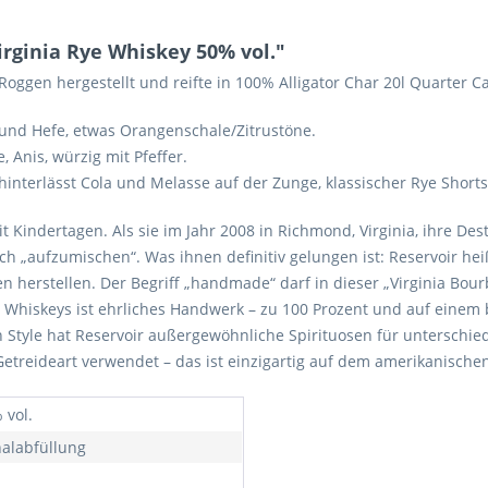
rginia Rye Whiskey 50% vol."
ggen hergestellt und reifte in 100% Alligator Char 20l Quarter Ca
und Hefe, etwas Orangenschale/Zitrustöne.
 Anis, würzig mit Pfeffer.
d hinterlässt Cola und Melasse auf der Zunge, klassischer Rye Shorts
 Kindertagen. Als sie im Jahr 2008 in Richmond, Virginia, ihre Dest
ch „aufzumischen“. Was ihnen definitiv gelungen ist: Reservoir hei
n herstellen. Der Begriff „handmade“ darf in dieser „Virginia Bourb
hiskeys ist ehrliches Handwerk – zu 100 Prozent und auf einem 
n Style hat Reservoir außergewöhnliche Spirituosen für unterschie
 Getreideart verwendet – das ist einzigartig auf dem amerikanisch
 vol.
nalabfüllung