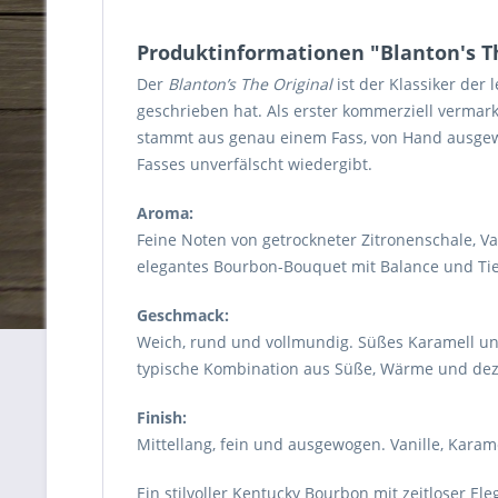
Produktinformationen "Blanton's Th
Der
Blanton’s The Original
ist der Klassiker der 
geschrieben hat. Als erster kommerziell vermarkt
stammt aus genau einem Fass, von Hand ausgewähl
Fasses unverfälscht wiedergibt.
Aroma:
Feine Noten von getrockneter Zitronenschale, V
elegantes Bourbon-Bouquet mit Balance und Tie
Geschmack:
Weich, rund und vollmundig. Süßes Karamell und
typische Kombination aus Süße, Wärme und deze
Finish:
Mittellang, fein und ausgewogen. Vanille, Kara
Ein stilvoller Kentucky Bourbon mit zeitloser