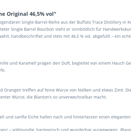
e Original 46,5% vol"
legendären Single-Barrel-Reihe aus der Buffalo Trace Distillery in
eter Single Barrel Bourbon steht er sinnbildlich für Handwerkskuns
t, handbeschriftet und stets mit 46,5 % vol. abgefüllt – ein echt
anille und Karamell prägen den Duft, begleitet von einem Hauch Ge
fe.
 Orangen treffen auf feine Würze von Nelken und etwas Zimt. Die 
nter Würze, die Blanton’s so unverwechselbar macht.
mell und sanfte Eiche hallen nach und hinterlassen einen elegante
 Eleganz – vollmundig, harmonisch und wunderbar ausgewogen.
Blant