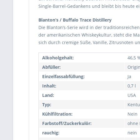
Single-Barrel-Gedankens und bleibt bis heute e
Blanton’s / Buffalo Trace Distillery
Die Blanton’s-Serie wird in der traditionsreichen
der amerikanischen Whiskeykultur, steht die Mar
sich durch cremige Süße, Vanille, Zitrusnoten u
Alkoholgehalt:
46,5 %
Abfüller:
Origi
Einzelfassabfüllung:
Ja
Inhalt:
0,7 l
Land:
USA
Typ:
Kentu
Kühlfiltration:
Nein
Farbstoff/Zuckerkulör:
ohne 
rauchig:
nein