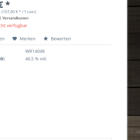
€ *
r (107,00 € * / 1 Liter)
l. Versandkosten
cht verfügbar
hen
Merken
Bewerten
WR14048
lt:
46,5 % vol.