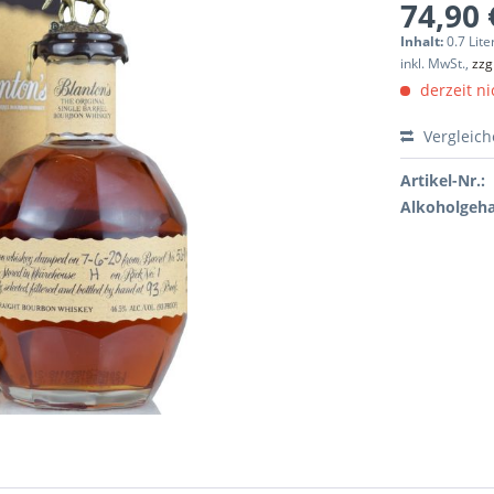
74,90 
Inhalt:
0.7 Lite
inkl. MwSt.,
zzg
derzeit ni
Vergleic
Artikel-Nr.:
Alkoholgeha