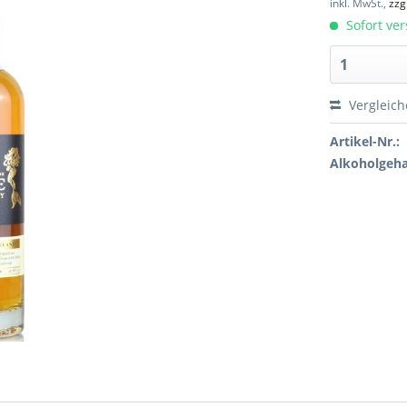
inkl. MwSt.,
zzg
Sofort ver
Vergleic
Artikel-Nr.:
Alkoholgeha