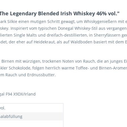
The Legendary Blended Irish Whiskey 46% vol."
 Dark Silkie einen mutigen Schritt gewagt, um Whiskygenießern mi
iskey. Inspiriert vom typischen Donegal Whiskey-Stil aus vergangen
lierten Single Malts und dreifach-destillierten, in Sherryfässern g
det, der eher auf Heidekraut, als auf Waldboden basiert mit dem 
 Birnen mit würzigen, trockenen Noten von Rauch, die an junges E
unkler Schokolode, folgen herrlich warme Toffee- und Birnen-Arome
gem Rauch und Erdnussbutter.
egal F94 X9DX/Irland
ol.
nalabfüllung