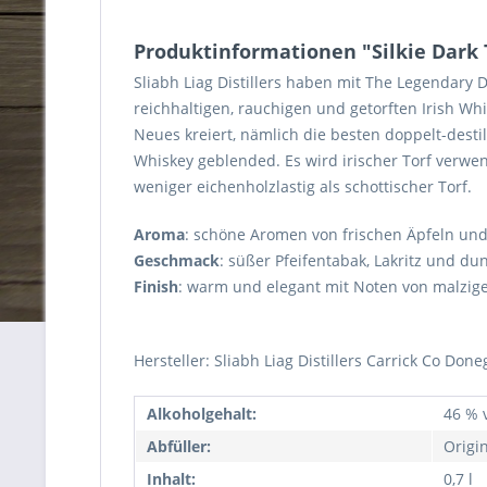
Produktinformationen "Silkie Dark 
Sliabh Liag Distillers haben mit The Legendary
reichhaltigen, rauchigen und getorften Irish Wh
Neues kreiert, nämlich die besten doppelt-destil
Whiskey geblended. Es wird irischer Torf verwen
weniger eichenholzlastig als schottischer Torf.
Aroma
: schöne Aromen von frischen Äpfeln und
Geschmack
: süßer Pfeifentabak, Lakritz und d
Finish
: warm und elegant mit Noten von malzi
Hersteller:
Sliabh Liag Distillers Carrick Co Don
Alkoholgehalt:
46 % v
Abfüller:
Origi
Inhalt:
0,7 l