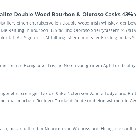
ailte Double Wood Bourbon & Oloroso Casks 43% v
istillery einen charaktervollen Double Wood Irish Whiskey, der bew
. Die Reifung in Bourbon- (55 %) und Oloroso-Sherryfässern (45 %)
exität. Als Signature-Abfüllung ist er ein idealer Einstieg in das 
einer feinen Honigsüße. Frische Noten von grünem Apfel und saftig
.
angenehm cremiger Textur. Süße Noten von Vanille-Fudge und Butte
merkbar machen: Rosinen, Trockenfrüchte und eine wärmende Gewü
ch, mit anhaltenden Nuancen von Walnuss und Honig, die sanft a