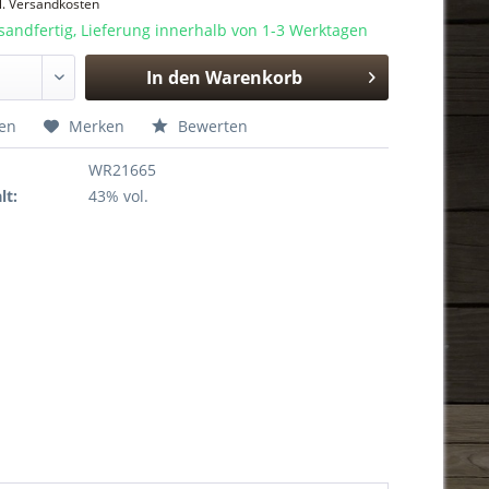
l. Versandkosten
sandfertig, Lieferung innerhalb von 1-3 Werktagen
In den
Warenkorb
Hinzugefügt
hen
Merken
Bewerten
WR21665
lt:
43% vol.