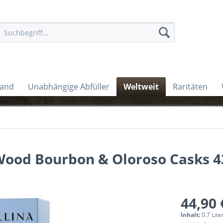
land
Unabhängige Abfüller
Weltweit
Raritäten
Wood Bourbon & Oloroso Casks 4
44,90 
Inhalt:
0.7 Lite