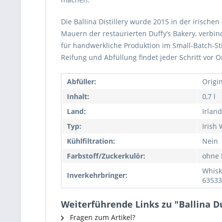
Die Ballina Distillery wurde 2015 in der irische
Mauern der restaurierten Duffy’s Bakery, verbi
für handwerkliche Produktion im Small-Batch-Sti
Reifung und Abfüllung findet jeder Schritt vor Or
Abfüller:
Origi
Inhalt:
0,7 l
Land:
Irland
Typ:
Irish
Kühlfiltration:
Nein
Farbstoff/Zuckerkulör:
ohne 
Whisk
Inverkehrbringer:
63533
Weiterführende Links zu "Ballina D
Fragen zum Artikel?