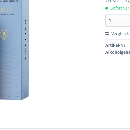
inkl. MwSt.,
zzg
Sofort ver
Vergleic
Artikel-Nr.:
Alkoholgeha