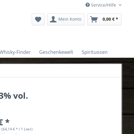
Service/Hilfe
Mein Konto
0,00 € *
Whisky-Finder
Geschenkewelt
Spirituosen
3% vol.
€ *
r (64,14 € * / 1 Liter)