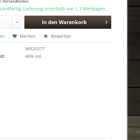
l. Versandkosten
sandfertig, Lieferung innerhalb von 1-3 Werktagen
In den
Warenkorb
Hinzugefügt
hen
Merken
Bewerten
WR20377
lt:
46% vol.