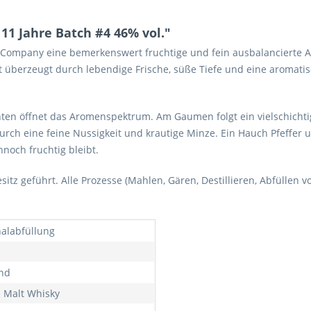
11 Jahre Batch #4 46% vol."
 Company eine bemerkenswert fruchtige und fein ausbalancierte Abf
t überzeugt durch lebendige Frische, süße Tiefe und eine aromatis
hten öffnet das Aromenspektrum. Am Gaumen folgt ein vielschichtige
urch eine feine Nussigkeit und krautige Minze. Ein Hauch Pfeffer 
noch fruchtig bleibt.
itz geführt. Alle Prozesse (Mahlen, Gären, Destillieren, Abfüllen 
nalabfüllung
nd
e Malt Whisky