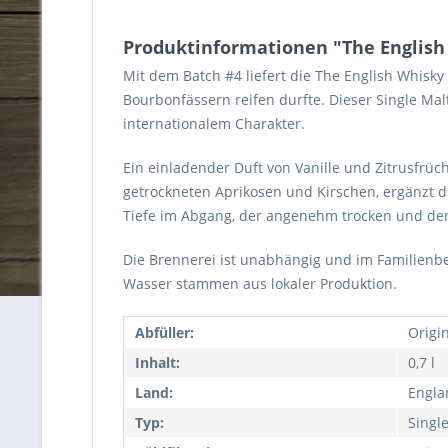
Produktinformationen "The English 
Mit dem Batch #4 liefert die The English Whisky
Bourbonfässern reifen durfte. Dieser Single Mal
internationalem Charakter.
Ein einladender Duft von Vanille und Zitrusfrüc
getrockneten Aprikosen und Kirschen, ergänzt d
Tiefe im Abgang, der angenehm trocken und den
Die Brennerei ist unabhängig und im Familienbes
Wasser stammen aus lokaler Produktion.
Abfüller:
Origi
Inhalt:
0,7 l
Land:
Engla
Typ:
Singl