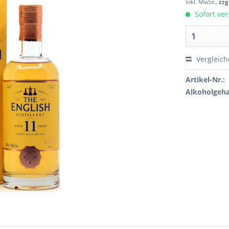
inkl. MwSt.,
zzg
Sofort ver
Vergleic
Artikel-Nr.:
Alkoholgeha