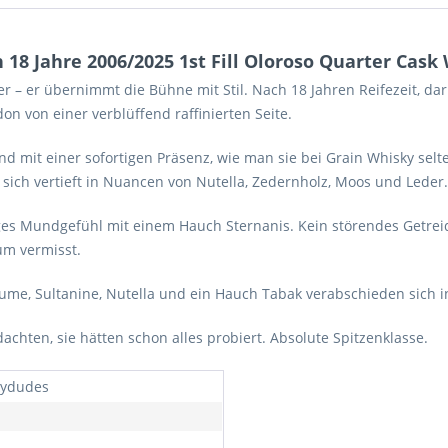
18 Jahre 2006/2025 1st Fill Oloroso Quarter Cask
ler – er übernimmt die Bühne mit Stil. Nach 18 Jahren Reifezeit, da
don von einer verblüffend raffinierten Seite.
und mit einer sofortigen Präsenz, wie man sie bei Grain Whisky selt
sich vertieft in Nuancen von Nutella, Zedernholz, Moos und Leder
ges Mundgefühl mit einem Hauch Sternanis. Kein störendes Getreide
um vermisst.
laume, Sultanine, Nutella und ein Hauch Tabak verabschieden sich 
 dachten, sie hätten schon alles probiert. Absolute Spitzenklasse.
kydudes