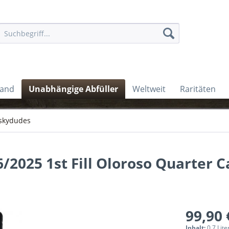
land
Unabhängige Abfüller
Weltweit
Raritäten
skydudes
/2025 1st Fill Oloroso Quarter C
99,90 
Inhalt:
0.7 Lite