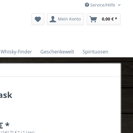
Service/Hilfe
Mein Konto
0,00 € *
Whisky-Finder
Geschenkewelt
Spirituosen
ask
€ *
r (142,71 € * / 1 Liter)