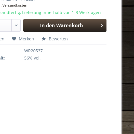
l. Versandkosten
sandfertig, Lieferung innerhalb von 1-3 Werktagen
In den
Warenkorb
Hinzugefügt
hen
Merken
Bewerten
WR20537
lt:
56% vol.