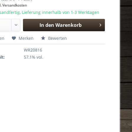
l. Versandkosten
sandfertig, Lieferung innerhalb von 1-3 Werktagen
In den
Warenkorb
Hinzugefügt
hen
Merken
Bewerten
WR20816
lt:
57,1% vol.