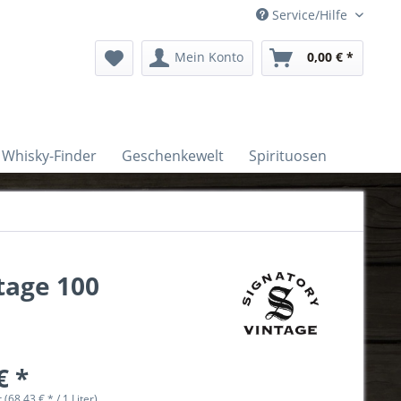
Service/Hilfe
Mein Konto
0,00 € *
Whisky-Finder
Geschenkewelt
Spirituosen
tage 100
€ *
r (68,43 € * / 1 Liter)