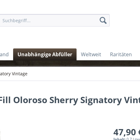
land
Unabhängige Abfüller
Weltweit
Raritäten
atory Vintage
ill Oloroso Sherry Signatory Vin
47,90 
Inhalt:
0.7 Lite