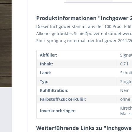
Produktinformationen "Inchgower 201
Dieser Inchgower stammt aus der 100 Proof Editio
Alkohol getränktes Schießpulver entzündet werde
Sherryprägung untermalt der Inchgower 2011/2
Abfüller:
Signa
Inhalt:
0,7 l
Land:
Schot
Typ:
Singl
Kühlfiltration:
Nein
Farbstoff/Zuckerkulör:
ohne 
Kirsc
Inverkehrbringer:
Macke
Weiterführende Links zu "Inchgower 