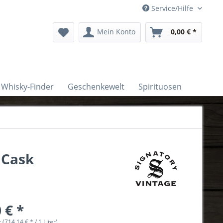
Service/Hilfe
Mein Konto
0,00 € *
Whisky-Finder
Geschenkewelt
Spirituosen
 Cask
 € *
r (714,14 € * / 1 Liter)