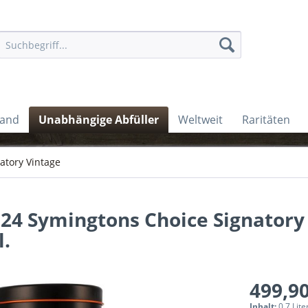
land
Unabhängige Abfüller
Weltweit
Raritäten
atory Vintage
24 Symingtons Choice Signatory
l.
499,90
Inhalt:
0.7 Lite