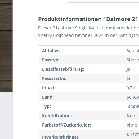
Produktinformationen "Dalmore 21 J
Dieser 21-jährige Single Malt stammt aus der bel
Sherry Hogshead bevor er 2024 in der Symington
Abfüller:
Signa
Fasstyp:
Sherr
Einzelfassabfüllung:
Ja
Fassstärke:
Ja
Inhalt:
0,7 l
Land:
Schot
Typ:
Singl
Kühlfiltration:
Nein
Farbstoff/Zuckerkulör:
ohne 
Kirsc
Inverkehrbringer: