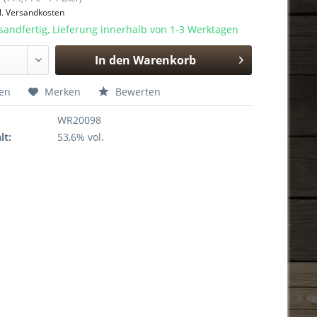
l. Versandkosten
sandfertig, Lieferung innerhalb von 1-3 Werktagen
In den
Warenkorb
Hinzugefügt
hen
Merken
Bewerten
WR20098
lt:
53,6% vol.