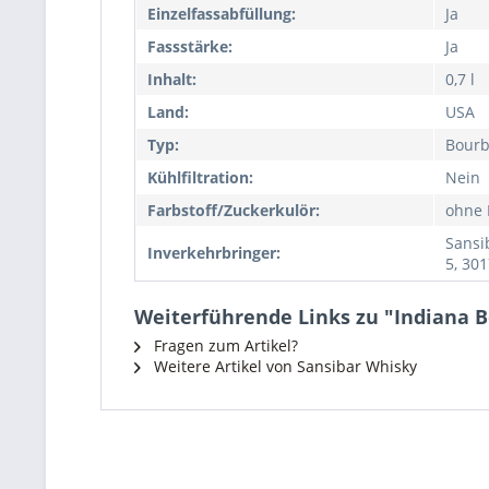
Einzelfassabfüllung:
Ja
Fassstärke:
Ja
Inhalt:
0,7 l
Land:
USA
Typ:
Bourb
Kühlfiltration:
Nein
Farbstoff/Zuckerkulör:
ohne 
Sansi
Inverkehrbringer:
5, 30
Weiterführende Links zu "Indiana 
Fragen zum Artikel?
Weitere Artikel von Sansibar Whisky