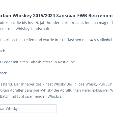
rbon Whiskey 2015/2024 Sansibar FWB Retirement
duktion, die bis ins 19. Jahrhundert zurückreicht. Indiana mag nic
 modernen Whiskey-Landschaft.
 Bourbon Fass reifen und wurde in 212 Flaschen mit 54.8% Alkohol 
sch
ges Leder mit alten Tabakblättern in Rostlaube
mack
stand. Der Inhaber des Finest Whisky Berlin, des Whisky-Pub „Uni
gen Abfüller Sansibar-Whisky die Abfüllungen vieler exklusiver Wh
 Batch mit fünf spannenden Whiskys.
bar Whisky