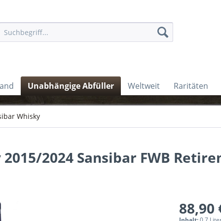
land
Unabhängige Abfüller
Weltweit
Raritäten
sibar Whisky
 2015/2024 Sansibar FWB Retir
88,90 
Inhalt:
0.7 Lite