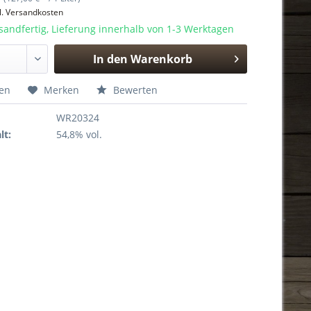
l. Versandkosten
sandfertig, Lieferung innerhalb von 1-3 Werktagen
In den
Warenkorb
Hinzugefügt
hen
Merken
Bewerten
WR20324
lt:
54,8% vol.