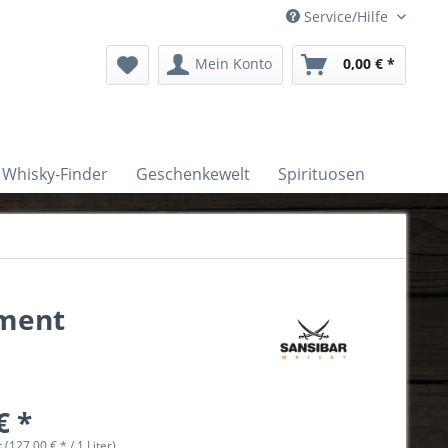
Service/Hilfe
Mein Konto
0,00 € *
Whisky-Finder
Geschenkewelt
Spirituosen
ement
€ *
r (127,00 € * / 1 Liter)