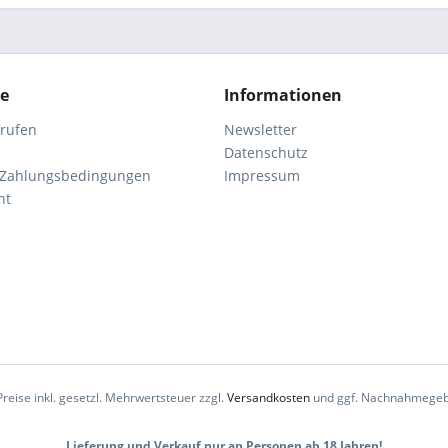
ce
Informationen
rrufen
Newsletter
Datenschutz
 Zahlungsbedingungen
Impressum
ht
Preise inkl. gesetzl. Mehrwertsteuer zzgl.
Versandkosten
und ggf. Nachnahmegeb
Lieferung und Verkauf nur an Personen ab 18 Jahren!