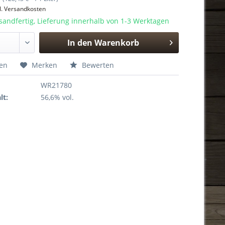
l. Versandkosten
sandfertig, Lieferung innerhalb von 1-3 Werktagen
In den
Warenkorb
Hinzugefügt
hen
Merken
Bewerten
WR21780
lt:
56,6% vol.