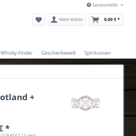
Service/Hilfe
Mein Konto
0,00 € *
Whisky-Finder
Geschenkewelt
Spirituosen
otland +
€ *
r (128,43 € * / 1 Liter)