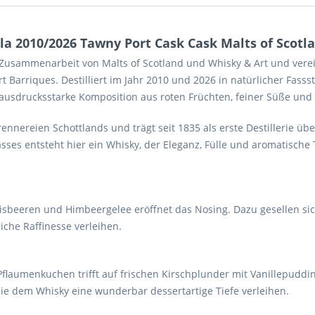
a 2010/2026 Tawny Port Cask Cask Malts of Scotla
 Zusammenarbeit von Malts of Scotland und Whisky & Art und vereint
Barriques. Destilliert im Jahr 2010 und 2026 in natürlicher Fassstä
s ausdrucksstarke Komposition aus roten Früchten, feiner Süße und
rennereien Schottlands und trägt seit 1835 als erste Destillerie übe
sses entsteht hier ein Whisky, der Eleganz, Fülle und aromatisch
sbeeren und Himbeergelee eröffnet das Nosing. Dazu gesellen sic
iche Raffinesse verleihen.
flaumenkuchen trifft auf frischen Kirschplunder mit Vanillepuddin
e dem Whisky eine wunderbar dessertartige Tiefe verleihen.