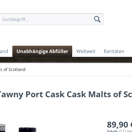
land
Unabhängige Abfüller
Weltweit
Raritäten
s of Scotland
Tawny Port Cask Cask Malts of Sc
89,90 
Inhalt:
0.7 Lite