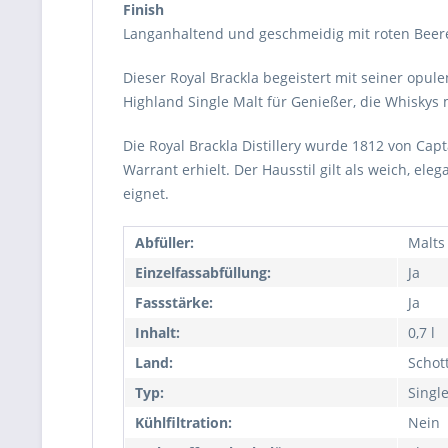
Finish
Langanhaltend und geschmeidig mit roten Beere
Dieser Royal Brackla begeistert mit seiner opul
Highland Single Malt für Genießer, die Whiskys
Die Royal Brackla Distillery wurde 1812 von Cap
Warrant erhielt. Der Hausstil gilt als weich, el
eignet.
Abfüller:
Malts
Einzelfassabfüllung:
Ja
Fassstärke:
Ja
Inhalt:
0,7 l
Land:
Schot
Typ:
Singl
Kühlfiltration:
Nein