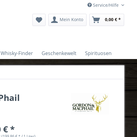
Service/Hilfe
Mein Konto
0,00 € *
Whisky-Finder
Geschenkewelt
Spirituosen
Phail
 € *
r (199,86 € * / 1 Liter)