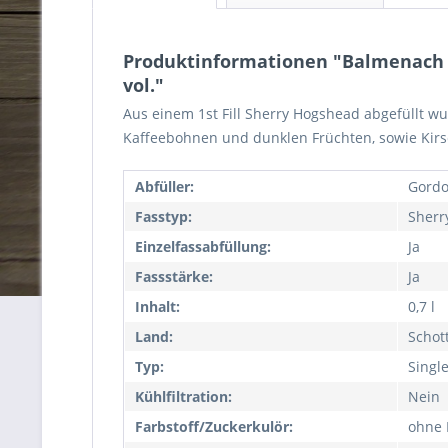
Produktinformationen "Balmenach 1
vol."
Aus einem 1st Fill Sherry Hogshead abgefüllt wu
Kaffeebohnen und dunklen Früchten, sowie Kir
Abfüller:
Gordo
Fasstyp:
Sherr
Einzelfassabfüllung:
Ja
Fassstärke:
Ja
Inhalt:
0,7 l
Land:
Schot
Typ:
Singl
Kühlfiltration:
Nein
Farbstoff/Zuckerkulör:
ohne 