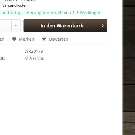
l. Versandkosten
sandfertig, Lieferung innerhalb von 1-3 Werktagen
In den
Warenkorb
Hinzugefügt
hen
Merken
Bewerten
WR20179
lt:
61,9% vol.