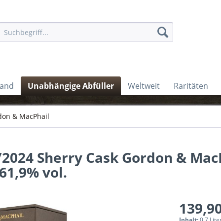
land
Unabhängige Abfüller
Weltweit
Raritäten
don & MacPhail
/2024 Sherry Cask Gordon & Mac
61,9% vol.
139,90
Inhalt:
0.7 Lite