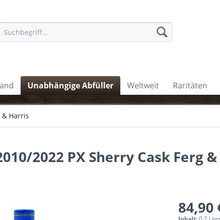
land
Unabhängige Abfüller
Weltweit
Raritäten
 & Harris
2010/2022 PX Sherry Cask Ferg &
84,90 
Inhalt:
0.7 Lite