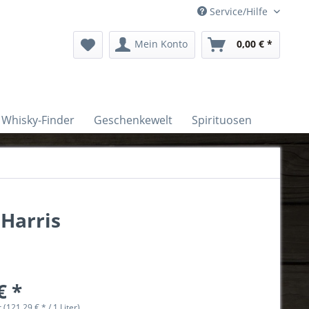
Service/Hilfe
Mein Konto
0,00 € *
Whisky-Finder
Geschenkewelt
Spirituosen
 Harris
€ *
r (121,29 € * / 1 Liter)