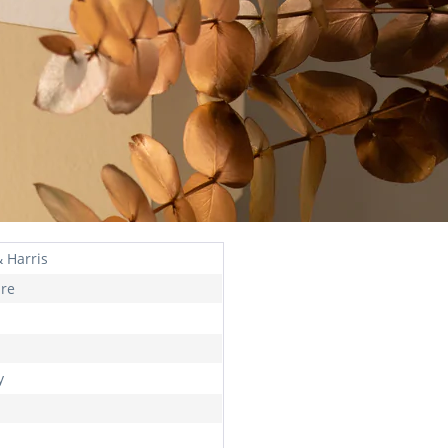
& Harris
hre
y