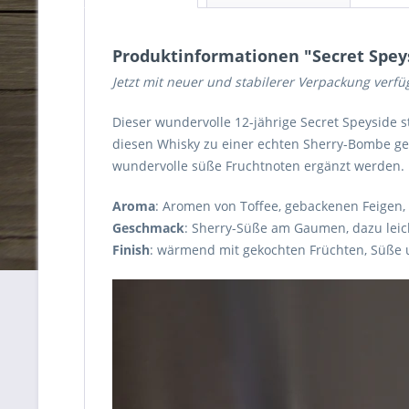
Produktinformationen "Secret Speysi
Jetzt mit neuer und stabilerer Verpackung verfü
Dieser wundervolle 12-jährige Secret Speyside
diesen Whisky zu einer echten Sherry-Bombe ge
wundervolle süße Fruchtnoten ergänzt werden.
Aroma
: Aromen von Toffee, gebackenen Feigen,
Geschmack
: Sherry-Süße am Gaumen, dazu leic
Finish
: wärmend mit gekochten Früchten, Süße 