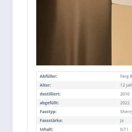
Abfüller:
Ferg 
Alter:
12 Ja
destilliert:
2010
abgefüllt:
2022
Fasstyp:
Sherr
Fassstärke:
Ja
Inhalt:
0,7 l