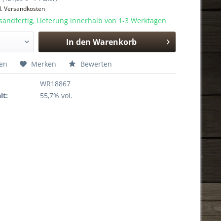
l. Versandkosten
sandfertig, Lieferung innerhalb von 1-3 Werktagen
In den
Warenkorb
Hinzugefügt
hen
Merken
Bewerten
WR18867
lt:
55,7% vol.