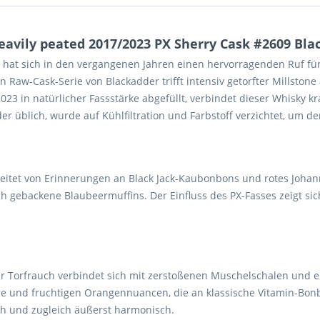
avily peated 2017/2023 PX Sherry Cask #2609 Blac
rs hat sich in den vergangenen Jahren einen hervorragenden Ruf für 
 Raw-Cask-Serie von Blackadder trifft intensiv getorfter Millstone
023 in natürlicher Fassstärke abgefüllt, verbindet dieser Whisky k
 üblich, wurde auf Kühlfiltration und Farbstoff verzichtet, um d
eitet von Erinnerungen an Black Jack-Kaubonbons und rotes Johann
sch gebackene Blaubeermuffins. Der Einfluss des PX-Fasses zeigt s
r Torfrauch verbindet sich mit zerstoßenen Muschelschalen und ei
re und fruchtigen Orangennuancen, die an klassische Vitamin-Bon
h und zugleich äußerst harmonisch.