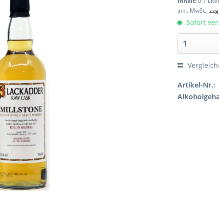
Inhalt:
0.7 Lite
inkl. MwSt.,
zzg
Sofort ver
Vergleic
Artikel-Nr.:
Alkoholgeha