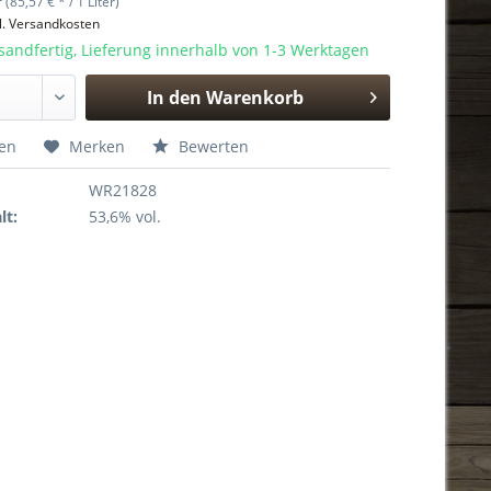
r (85,57 € * / 1 Liter)
l. Versandkosten
sandfertig, Lieferung innerhalb von 1-3 Werktagen
In den
Warenkorb
Hinzugefügt
hen
Merken
Bewerten
WR21828
lt:
53,6% vol.