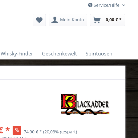
Service/Hilfe
Mein Konto
0,00 € *
Whisky-Finder
Geschenkewelt
Spirituosen
€ *
74,90 € *
(20,03% gespart)