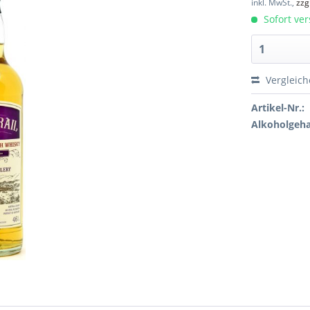
inkl. MwSt.,
zzg
Sofort ver
Vergleic
Artikel-Nr.:
Alkoholgeha