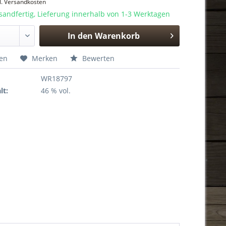
l. Versandkosten
sandfertig, Lieferung innerhalb von 1-3 Werktagen
In den
Warenkorb
Hinzugefügt
hen
Merken
Bewerten
WR18797
lt:
46 % vol.