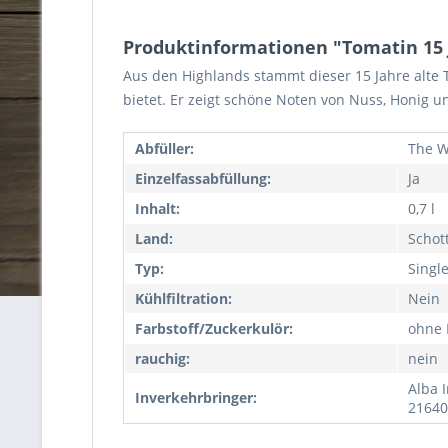
Produktinformationen "Tomatin 15 J
Aus den Highlands stammt dieser 15 Jahre alte 
bietet. Er zeigt schöne Noten von Nuss, Honig u
Abfüller:
The W
Einzelfassabfüllung:
Ja
Inhalt:
0,7 l
Land:
Schot
Typ:
Singl
Kühlfiltration:
Nein
Farbstoff/Zuckerkulör:
ohne 
rauchig:
nein
Alba I
Inverkehrbringer:
21640