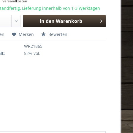
l. Versandkosten
sandfertig, Lieferung innerhalb von 1-3 Werktagen
In den
Warenkorb
Hinzugefügt
hen
Merken
Bewerten
WR21865
lt:
52% vol.