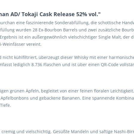
n AD/ Tokaji Cask Release 52% vol."
murchan eine faszinierende Sonderabfüllung, die schottische Han
-Abfüllung wurden 28 Ex-Bourbon Barrels und zwei zusätzliche Bo
Ergebnis ist ein außergewöhnlich vielschichtiger Single Malt, de
i-Weinfässer vereint.
nd nicht kühlfiltriert, überzeugt dieser Whisky mit einer harmonisc
asst lediglich 8.736 Flaschen und ist über einen QR-Code vollständ
igen grünen Äpfeln, begleitet von einer feinen floralen Leichtigkei
e Apfelbonbons und gebackene Bananen. Eine spannende Kombinatio
Tiefe.
remig und vielschichtig. Gesüßte Mandeln und saftige Nashi-Birn