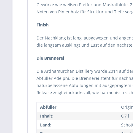
Gewürze wie weißen Pfeffer und Muskatblüte. Zi
Noten von Pinienholz für Struktur und Tiefe sor
Finish
Der Nachklang ist lang, ausgewogen und angene
die langsam ausklingt und Lust auf den nächste
Die Brennerei
Die Ardnamurchan Distillery wurde 2014 auf d
Abfüller Adelphi. Die Brennerei steht für nach
naturbelassene Abfüllungen mit ausgeprägtem Ch
Release zeigt eindrucksvoll, wie harmonisch sic
Abfüller:
Origi
Inhalt:
0,7 l
Land:
Schot