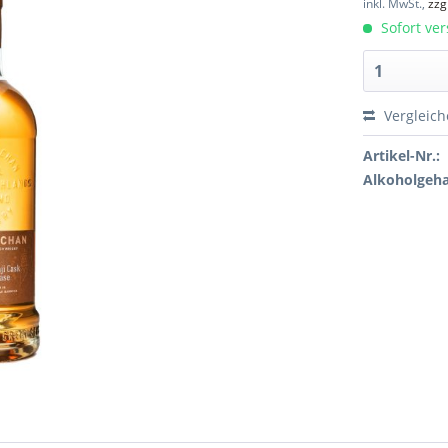
inkl. MwSt.,
zzg
Sofort ver
Vergleic
Artikel-Nr.:
Alkoholgeha