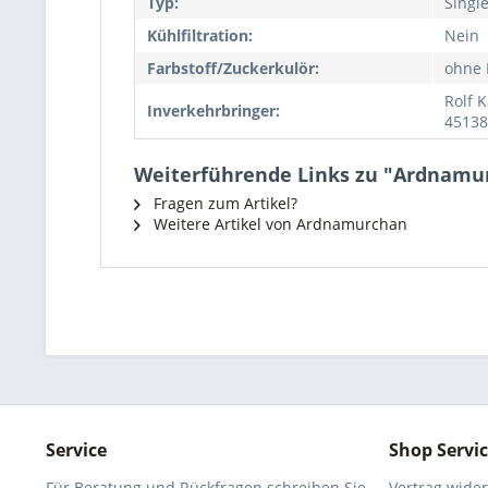
Typ:
Singl
Kühlfiltration:
Nein
Farbstoff/Zuckerkulör:
ohne 
Rolf 
Inverkehrbringer:
45138
Weiterführende Links zu "Ardnamur
Fragen zum Artikel?
Weitere Artikel von Ardnamurchan
Service
Shop Servi
Für Beratung und Rückfragen schreiben Sie
Vertrag wide