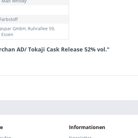
e Malt Whisky
Farbstoff
Kaspar GmbH, Ruhrallee 59,
 Essen
chan AD/ Tokaji Cask Release 52% vol."
ce
Informationen
rrufen
Newsletter