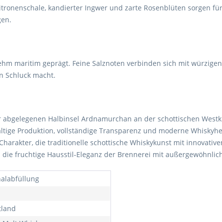
tronenschale, kandierter Ingwer und zarte Rosenblüten sorgen fü
gen.
hm maritim geprägt. Feine Salznoten verbinden sich mit würzigen 
n Schluck macht.
er abgelegenen Halbinsel Ardnamurchan an der schottischen Wes
haltige Produktion, vollständige Transparenz und moderne Whiskyh
arakter, die traditionelle schottische Whiskykunst mit innovative
h die fruchtige Hausstil-Eleganz der Brennerei mit außergewöhnlic
nalabfüllung
tland