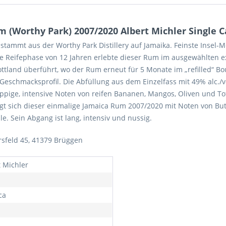
(Worthy Park) 2007/2020 Albert Michler Single C
stammt aus der Worthy Park Distillery auf Jamaika. Feinste Insel-Me
Seine Reifephase von 12 Jahren erlebte dieser Rum im ausgewählten
tland überführt, wo der Rum erneut für 5 Monate im „refilled“ Bou
Geschmacksprofil. Die Abfüllung aus dem Einzelfass mit 49% alc./v
ppige, intensive Noten von reifen Bananen, Mangos, Oliven und Tof
 sich dieser einmalige Jamaica Rum 2007/2020 mit Noten von Bu
le. Sein Abgang ist lang, intensiv und nussig.
feld 45, 41379 Brüggen
t Michler
ca