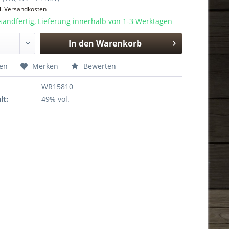
l. Versandkosten
sandfertig, Lieferung innerhalb von 1-3 Werktagen
In den
Warenkorb
Hinzugefügt
hen
Merken
Bewerten
WR15810
lt:
49% vol.