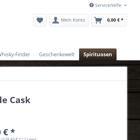
Service/Hilfe
Mein Konto
0,00 € *
hisky-Finder
Geschenkewelt
Spirituosen
le Cask
 € *
r (178,43 € * / 1 Liter)