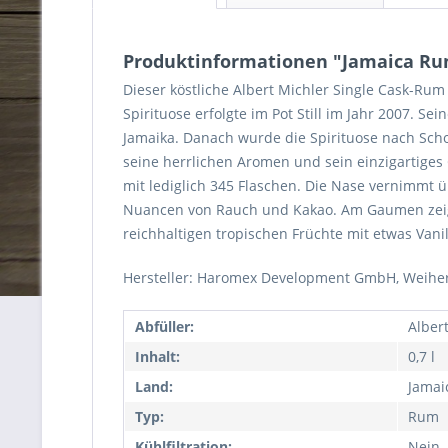
Produktinformationen "Jamaica Rum 
Dieser köstliche Albert Michler Single Cask-Rum 
Spirituose erfolgte im Pot Still im Jahr 2007. 
Jamaika. Danach wurde die Spirituose nach Schot
seine herrlichen Aromen und sein einzigartiges 
mit lediglich 345 Flaschen. Die Nase vernimmt ü
Nuancen von Rauch und Kakao. Am Gaumen zeigt
reichhaltigen tropischen Früchte mit etwas Vanil
Hersteller:
Haromex Development GmbH, Weihers
Abfüller:
Alber
Inhalt:
0,7 l
Land:
Jamai
Typ:
Rum
Kühlfiltration:
Nein