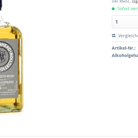
inkl. MwSt.,
zzg
Sofort ver
Vergleic
Artikel-Nr.:
Alkoholgeha