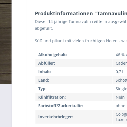
Produktinformationen "Tamnavulin 1
Dieser 14-jährige Tamnavulin reifte in ausgewä
abgefüllt.
Süß und pikant mit vielen fruchtigen Noten - wi
Alkoholgehalt:
46 % v
Abfüller:
Caden
Inhalt:
0,7 l
Land:
Schot
Typ:
Singl
Kühlfiltration:
Nein
Farbstoff/Zuckerkulör:
ohne 
Colog
Inverkehrbringer:
Luxem