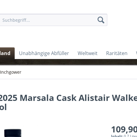
land
Unabhängige Abfüller
Weltweit
Raritäten
Inchgower
2025 Marsala Cask Alistair Walk
ol
109,90
Inhalt:
0.7 Lite