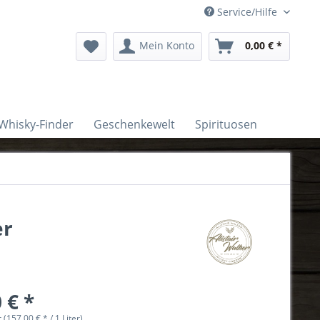
Service/Hilfe
Mein Konto
0,00 € *
Whisky-Finder
Geschenkewelt
Spirituosen
er
 € *
r (157,00 € * / 1 Liter)