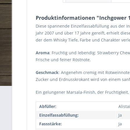
Produktinformationen "Inchgower 17
Diese spannende Einzelfassabfüllung aus der Infre
Jahr 2007 und über 17 Jahre gereift, erhielt di
der dem Whisky Tiefe, Farbe und Charakter verleih
Aroma
: Fruchtig und lebendig: Strawberry Che
Frische und feiner Röstnote.
Geschmack
: Angenehm cremig mit Rotweinnoten
Zucker und Erdnusskrokant wird von einem sanf
Ein gelungener Marsala-Finish, der Fruchtigkeit,
Abfüller:
Alist
Einzelfassabfüllung:
Ja
Fassstärke:
Ja