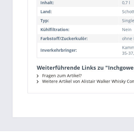
Inhalt:
0,7 l
Land:
Schot
Typ:
Singl
Kühlfiltration:
Nein
Farbstoff/Zuckerkulör:
ohne 
Kamme
Inverkehrbringer:
35-37
Weiterführende Links zu "Inchgower 
Fragen zum Artikel?
Weitere Artikel von Alistair Walker Whisky C