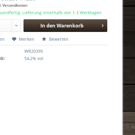
l. Versandkosten
sandfertig, Lieferung innerhalb von 1-3 Werktagen
In den
Warenkorb
Hinzugefügt
hen
Merken
Bewerten
WR20395
lt:
54,2% vol.