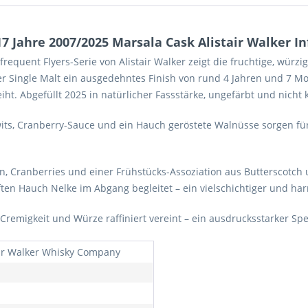
 Jahre 2007/2025 Marsala Cask Alistair Walker In
quent Flyers-Serie von Alistair Walker zeigt die fruchtige, würzige 
eser Single Malt ein ausgedehntes Finish von rund 4 Jahren und 7 
t. Abgefüllt 2025 in natürlicher Fassstärke, ungefärbt und nicht kü
wits, Cranberry-Sauce und ein Hauch geröstete Walnüsse sorgen f
, Cranberries und einer Frühstücks-Assoziation aus Butterscotch
ten Hauch Nelke im Abgang begleitet – ein vielschichtiger und h
 Cremigkeit und Würze raffiniert vereint – ein ausdrucksstarker Sp
air Walker Whisky Company