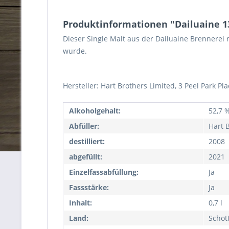
Produktinformationen "Dailuaine 13 
Dieser Single Malt aus der Dailuaine Brennerei r
wurde.
Hersteller:
Hart Brothers Limited, 3 Peel Park Pla
Alkoholgehalt:
52,7 %
Abfüller:
Hart 
destilliert:
2008
abgefüllt:
2021
Einzelfassabfüllung:
Ja
Fassstärke:
Ja
Inhalt:
0,7 l
Land:
Schot