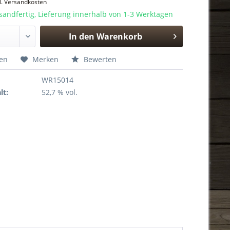
l. Versandkosten
sandfertig, Lieferung innerhalb von 1-3 Werktagen
In den
Warenkorb
Hinzugefügt
hen
Merken
Bewerten
WR15014
lt:
52,7 % vol.