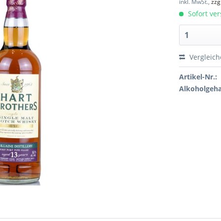
inkl. MwSt.,
zzg
Sofort ver
Vergleic
Artikel-Nr.:
Alkoholgeha