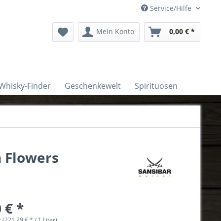
Service/Hilfe
Mein Konto
0,00 € *
Whisky-Finder
Geschenkewelt
Spirituosen
n Flowers
 € *
r (221,29 € * / 1 Liter)