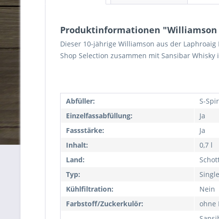
Produktinformationen "Williamson 20
Dieser 10-jährige Williamson aus der Laphroaig
Shop Selection zusammen mit Sansibar Whisky in 
Abfüller:
S-Spir
Einzelfassabfüllung:
Ja
Fassstärke:
Ja
Inhalt:
0,7 l
Land:
Schot
Typ:
Singl
Kühlfiltration:
Nein
Farbstoff/Zuckerkulör:
ohne 
Sansi