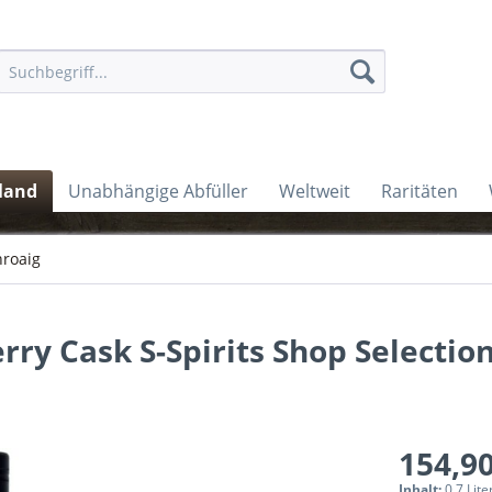
land
Unabhängige Abfüller
Weltweit
Raritäten
roaig
ry Cask S-Spirits Shop Selectio
154,90
Inhalt:
0.7 Lite