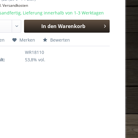
l. Versandkosten
sandfertig, Lieferung innerhalb von 1-3 Werktagen
In den
Warenkorb
Hinzugefügt
hen
Merken
Bewerten
WR18110
lt:
53,8% vol.