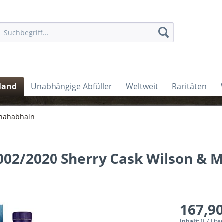
land
Unabhängige Abfüller
Weltweit
Raritäten
nahabhain
002/2020 Sherry Cask Wilson & 
167,90
Inhalt:
0.7 Lite