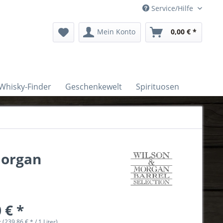
Service/Hilfe
Mein Konto
0,00 € *
Whisky-Finder
Geschenkewelt
Spirituosen
Morgan
 € *
r (239,86 € * / 1 Liter)