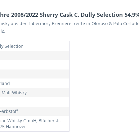
re 2008/2022 Sherry Cask C. Dully Selection 54,9%
hisky aus der Tobermory Brennerei reifte in
Oloroso & Palo Cortad
iz.
ly Selection
tland
e Malt Whisky
Farbstoff
bar-Whisky GmbH, Blücherstr.
175 Hannover