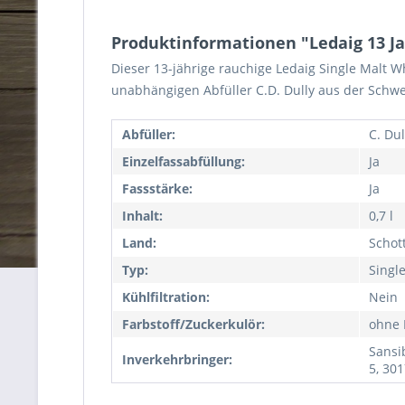
Produktinformationen "Ledaig 13 Jah
Dieser 13-jährige rauchige Ledaig Single Malt W
unabhängigen Abfüller C.D. Dully aus der Schwe
Abfüller:
C. Dul
Einzelfassabfüllung:
Ja
Fassstärke:
Ja
Inhalt:
0,7 l
Land:
Schot
Typ:
Singl
Kühlfiltration:
Nein
Farbstoff/Zuckerkulör:
ohne 
Sansi
Inverkehrbringer:
5, 30