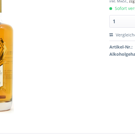
inkl. MwSt.,
zzg
Sofort ver
Vergleic
Artikel-Nr.:
Alkoholgeha