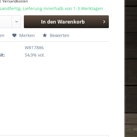
l. Versandkosten
sandfertig, Lieferung innerhalb von 1-3 Werktagen
In den
Warenkorb
Hinzugefügt
hen
Merken
Bewerten
WR17886
lt:
54,9% vol.