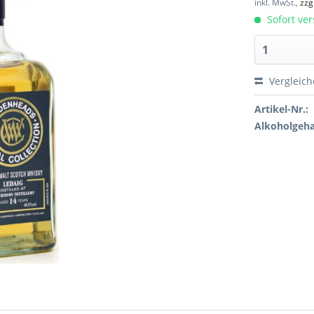
inkl. MwSt.,
zzg
Sofort ver
Vergleic
Artikel-Nr.:
Alkoholgeha