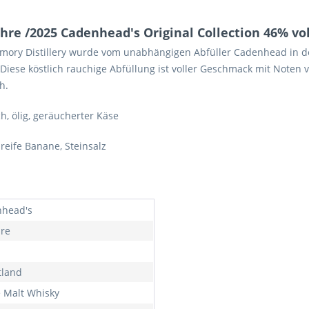
re /2025 Cadenhead's Original Collection 46% vol
rmory Distillery wurde vom unabhängigen Abfüller Cadenhead in der
 Diese köstlich rauchige Abfüllung ist voller Geschmack mit Noten
h.
ch, ölig, geräucherter Käse
 reife Banane, Steinsalz
head's
hre
tland
e Malt Whisky