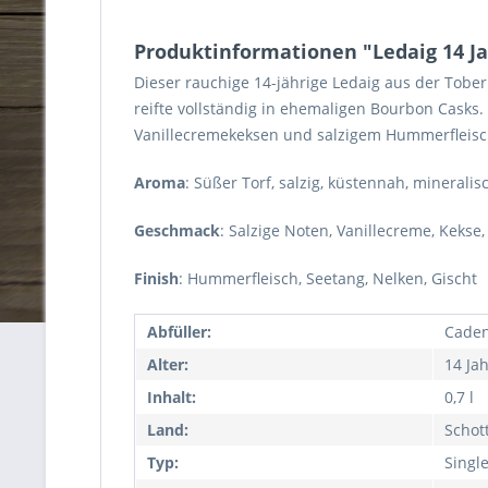
Produktinformationen "Ledaig 14 Jah
Dieser rauchige 14-jährige Ledaig aus der Tobe
reifte vollständig in ehemaligen Bourbon Casks.
Vanillecremekeksen und salzigem Hummerfleisc
Aroma
: Süßer Torf, salzig, küstennah, mineralis
Geschmack
: Salzige Noten, Vanillecreme, Kekse,
Finish
: Hummerfleisch, Seetang, Nelken, Gischt
Abfüller:
Caden
Alter:
14 Ja
Inhalt:
0,7 l
Land:
Schot
Typ:
Singl