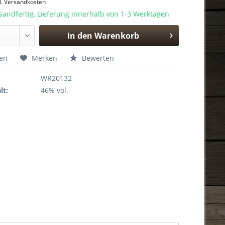
l. Versandkosten
sandfertig, Lieferung innerhalb von 1-3 Werktagen
In den
Warenkorb
Hinzugefügt
hen
Merken
Bewerten
WR20132
lt:
46% vol.