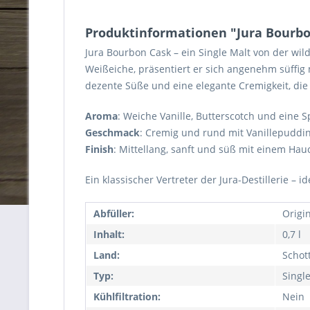
Produktinformationen "Jura Bourb
Jura Bourbon Cask – ein Single Malt von der wild
Weißeiche, präsentiert er sich angenehm süffig 
dezente Süße und eine elegante Cremigkeit, di
Aroma
: Weiche Vanille, Butterscotch und eine S
Geschmack
: Cremig und rund mit Vanillepuddi
Finish
: Mittellang, sanft und süß mit einem Ha
Ein klassischer Vertreter der Jura-Destillerie – 
Abfüller:
Origi
Inhalt:
0,7 l
Land:
Schot
Typ:
Singl
Kühlfiltration:
Nein