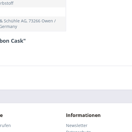
rbstoff
& Schühle AG, 73266 Owen /
 Germany
rbon Cask"
ce
Informationen
rrufen
Newsletter