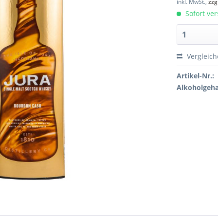
inkl. MwSt.,
zzg
Sofort ver
Vergleic
Artikel-Nr.:
Alkoholgeha