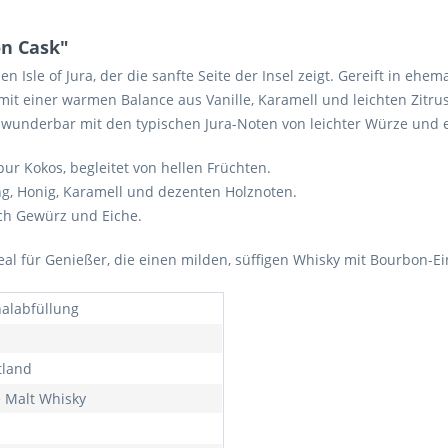
on Cask"
en Isle of Jura, der die sanfte Seite der Insel zeigt. Gereift in e
mit einer warmen Balance aus Vanille, Karamell und leichten Zitrus
e wunderbar mit den typischen Jura-Noten von leichter Würze und
pur Kokos, begleitet von hellen Früchten.
ng, Honig, Karamell und dezenten Holznoten.
uch Gewürz und Eiche.
ideal für Genießer, die einen milden, süffigen Whisky mit Bourbon-E
nalabfüllung
tland
e Malt Whisky