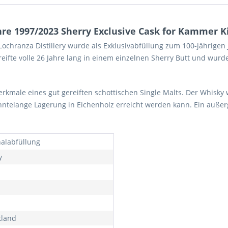
re 1997/2023 Sherry Exclusive Cask for Kammer Ki
 Lochranza Distillery wurde als Exklusivabfüllung zum 100-jähri
reifte volle 26 Jahre lang in einem einzelnen Sherry Butt und wurd
rkmale eines gut gereiften schottischen Single Malts. Der Whisky w
zehntelange Lagerung in Eichenholz erreicht werden kann. Ein auß
nalabfüllung
y
tland