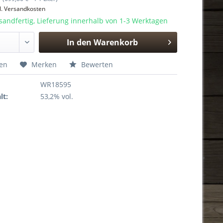
l. Versandkosten
sandfertig, Lieferung innerhalb von 1-3 Werktagen
In den
Warenkorb
Hinzugefügt
hen
Merken
Bewerten
WR18595
lt:
53,2% vol.