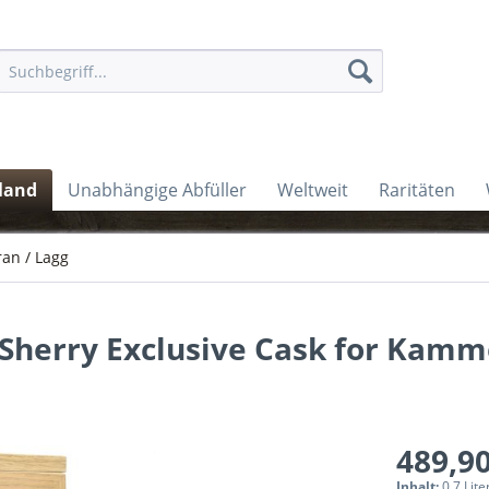
land
Unabhängige Abfüller
Weltweit
Raritäten
ran / Lagg
 Sherry Exclusive Cask for Kamm
489,90
Inhalt:
0.7 Lite