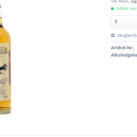
inkl. MwSt.,
zzg
Sofort ver
Vergleic
Artikel-Nr.:
Alkoholgeha