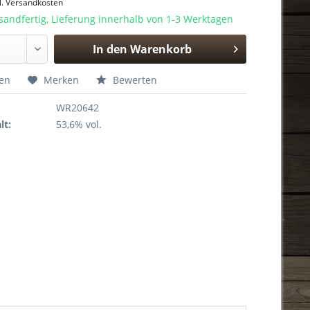
l. Versandkosten
sandfertig, Lieferung innerhalb von 1-3 Werktagen
In den
Warenkorb
Hinzugefügt
hen
Merken
Bewerten
WR20642
lt:
53,6% vol.