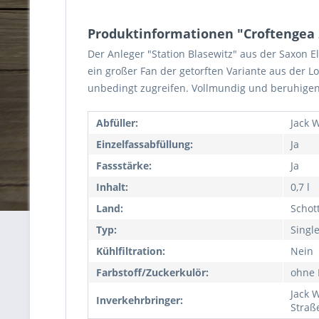
Produktinformationen "Croftengea 2
Der Anleger "Station Blasewitz" aus der Saxon El
ein großer Fan der getorften Variante aus der Lo
unbedingt zugreifen. Vollmundig und beruhigend
Abfüller:
Jack 
Einzelfassabfüllung:
Ja
Fassstärke:
Ja
Inhalt:
0,7 l
Land:
Schot
Typ:
Singl
Kühlfiltration:
Nein
Farbstoff/Zuckerkulör:
ohne 
Jack 
Inverkehrbringer:
Straß