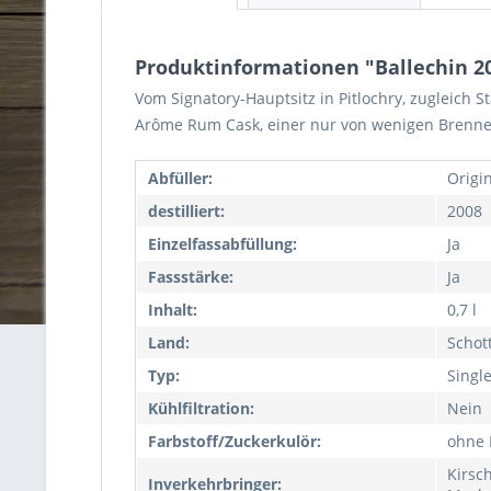
Produktinformationen "Ballechin 2
Vom Signatory-Hauptsitz in Pitlochry, zugleich 
Arôme Rum Cask, einer nur von wenigen Brenner
Abfüller:
Origi
destilliert:
2008
Einzelfassabfüllung:
Ja
Fassstärke:
Ja
Inhalt:
0,7 l
Land:
Schot
Typ:
Singl
Kühlfiltration:
Nein
Farbstoff/Zuckerkulör:
ohne 
Kirsc
Inverkehrbringer: