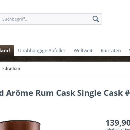
land
Unabhängige Abfüller
Weltweit
Raritäten
Edradour
nd Arôme Rum Cask Single Cask 
139,90
Inhalt:
0.7 Lite