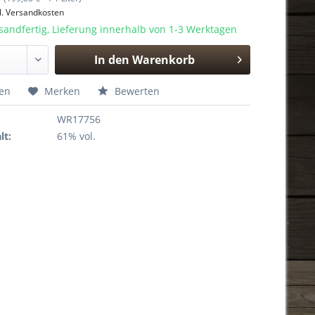
l. Versandkosten
sandfertig, Lieferung innerhalb von 1-3 Werktagen
In den
Warenkorb
Hinzugefügt
hen
Merken
Bewerten
WR17756
lt:
61% vol.