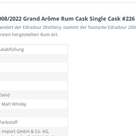
008/2022 Grand Arôme Rum Cask Single Cask #226 
Standort der Edradour Distillery, stammt der fasstarke Edradour 20
eien hergestellten Rum-Art.
nalabfüllung
tland
e Malt Whisky
Farbstoff
h Import GmbH & Co. KG,