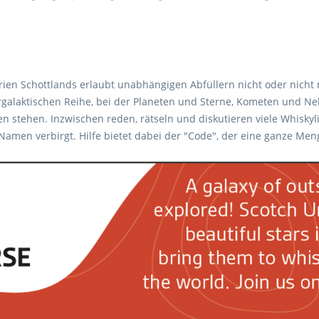
ien Schottlands erlaubt unabhängigen Abfüllern nicht oder nicht
ergalaktischen Reihe, bei der Planeten und Sterne, Kometen und 
en stehen. Inzwischen reden, rätseln und diskutieren viele Whisky
Namen verbirgt. Hilfe bietet dabei der "Code", der eine ganze Men