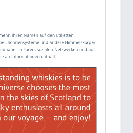
 mehr, ihren Namen auf den Etiketten
Nebel, Sonnensysteme und andere Himmelskörper
liebhaber in Foren, sozialen Netzwerken und auf
ge an Informationen enthält.