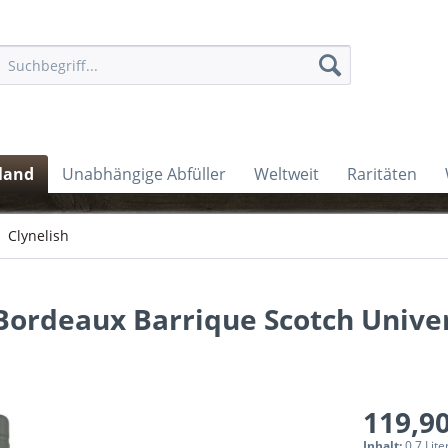
land
Unabhängige Abfüller
Weltweit
Raritäten
Clynelish
l Bordeaux Barrique Scotch Unive
119,90
Inhalt:
0.7 Lite