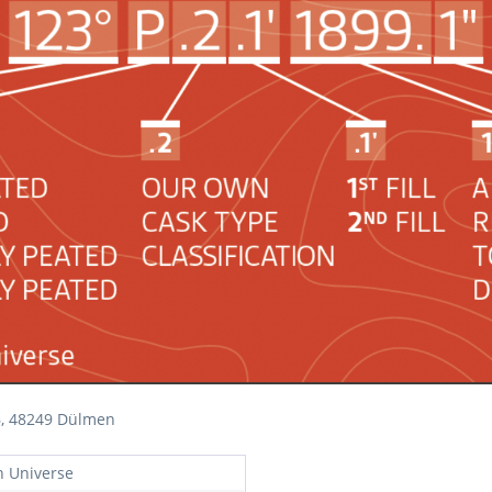
46, 48249 Dülmen
h Universe