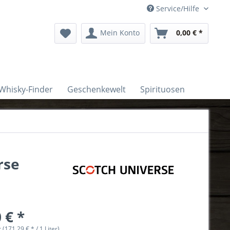
Service/Hilfe
Mein Konto
0,00 € *
Whisky-Finder
Geschenkewelt
Spirituosen
rse
 € *
r (171,29 € * / 1 Liter)