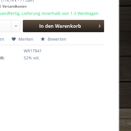
r (114,14 € * / 1 Liter)
l. Versandkosten
sandfertig, Lieferung innerhalb von 1-3 Werktagen
In den
Warenkorb
Hinzugefügt
hen
Merken
Bewerten
WR17841
lt:
52% vol.