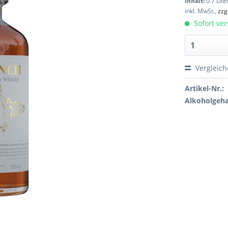
Inhalt:
0.7 Lite
inkl. MwSt.,
zzg
Sofort ver
Vergleic
Artikel-Nr.:
Alkoholgeha