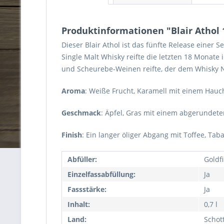
Produktinformationen "Blair Athol 
Dieser Blair Athol ist das fünfte Release einer 
Single Malt Whisky reifte die letzten 18 Monat
und Scheurebe-Weinen reifte, der dem Whisky N
Aroma
: Weiße Frucht, Karamell mit einem Hauch
Geschmack
: Äpfel, Gras mit einem abgerundet
Finish
: Ein langer öliger Abgang mit Toffee, Ta
Abfüller:
Goldf
Einzelfassabfüllung:
Ja
Fassstärke:
Ja
Inhalt:
0,7 l
Land:
Schot