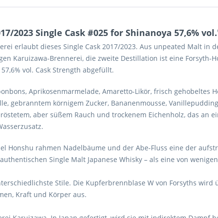
7/2023 Single Cask #025 for Shinanoya 57,6% vol.
erei erlaubt dieses Single Cask 2017/2023. Aus unpeated Malt in den
en Karuizawa-Brennerei, die zweite Destillation ist eine Forsyth-Holz
7,6% vol. Cask Strength abgefüllt.
htbonbons, Aprikosenmarmelade, Amaretto-Likör, frisch gehobeltes H
ille, gebranntem körnigem Zucker, Bananenmousse, Vanillepuddin
 geröstetem, aber süßem Rauch und trockenem Eichenholz, das an ei
Wasserzusatz.
nsel Honshu rahmen Nadelbäume und der Abe-Fluss eine der aufs
6 authentischen Single Malt Japanese Whisky – als eine von wenig
nterschiedlichste Stile. Die Kupferbrennblase W von Forsyths wird 
men, Kraft und Körper aus.
ei Karuizawa. In Japan gefertigt, wird sie mit indirektem Dampf be