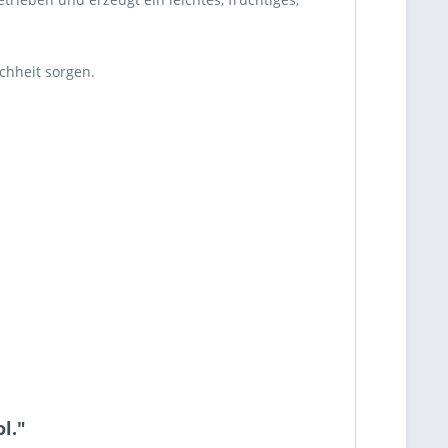
ichheit sorgen.
l."