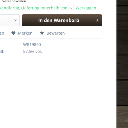
l. Versandkosten
sandfertig, Lieferung innerhalb von 1-3 Werktagen
In den
Warenkorb
Hinzugefügt
hen
Merken
Bewerten
WR19890
lt:
57,6% vol.