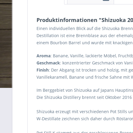
Produktinformationen "Shizuoka 201
Einen individuellen Blick auf die Shizuoka Brenn
Destillation ist eine Brennblase aus der ehemalig
einem Bourbon Barrel und wurde mit knackigen 5
Aroma
: Banane, Vanille, lackierte Möbel, Fruc
Geschmack
: konzentrierter Geschmack von Van
Finish
: Der Abgang ist trocken und holzig, mit
Vanillekaramell, Banane und frische Sahne mit 
Im Berggebiet von Shizuoka auf Japans Haupti
Die Shizuoka Distillery brennt seit Oktober 201
Shizuoka erzeugt mit verschiedenen Pot Stills u
W-Destillate zeichnen sich daher durch Röstaro
Pot Still K stammt aus der geschlossenen Brenner