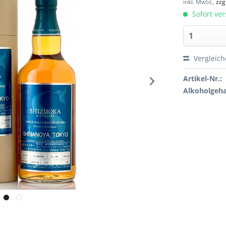
inkl. MwSt.,
zzg
Sofort ver
Vergleic
Artikel-Nr.:
Alkoholgeha