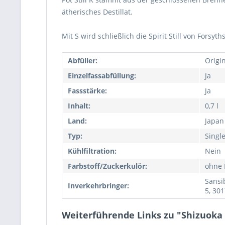
ätherisches Destillat.
Mit S wird schließlich die Spirit Still von Fors
Abfüller:
Origi
Einzelfassabfüllung:
Ja
Fassstärke:
Ja
Inhalt:
0,7 l
Land:
Japan
Typ:
Singl
Kühlfiltration:
Nein
Farbstoff/Zuckerkulör:
ohne 
Sansi
Inverkehrbringer:
5, 30
Weiterführende Links zu "Shizuoka 