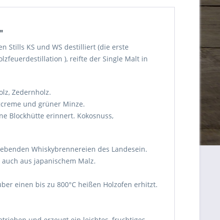
"
 Stills KS und WS destilliert (die erste
feuerdestillation ), reifte der Single Malt in
olz, Zedernholz.
gcreme und grüner Minze.
ne Blockhütte erinnert. Kokosnuss,
trebenden Whiskybrennereien des Landesein.
en auch aus japanischem Malz.
über einen bis zu 800°C heißen Holzofen erhitzt.
trieben und erzeugt ein leichtes, fruchtiges,