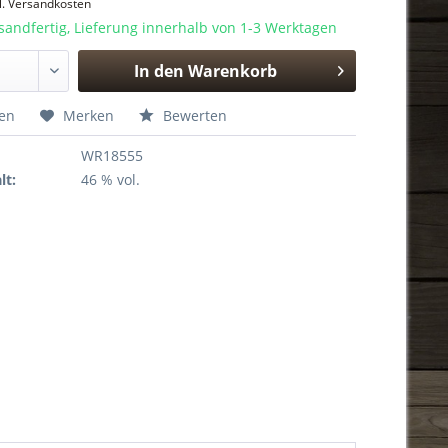
l. Versandkosten
sandfertig, Lieferung innerhalb von 1-3 Werktagen
In den
Warenkorb
Hinzugefügt
hen
Merken
Bewerten
WR18555
lt:
46 % vol.