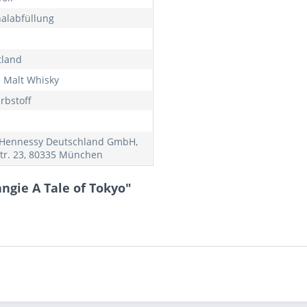
nalabfüllung
tland
e Malt Whisky
rbstoff
Hennessy Deutschland GmbH,
str. 23, 80335 München
ngie A Tale of Tokyo"