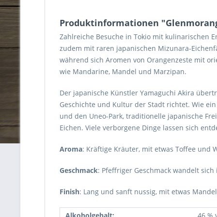
Produktinformationen "Glenmorangi
Zahlreiche Besuche in Tokio mit kulinarischen E
zudem mit raren japanischen Mizunara-Eichenfäs
während sich Aromen von Orangenzeste mit ori
wie Mandarine, Mandel und Marzipan.
Der japanische Künstler Yamaguchi Akira übertrug
Geschichte und Kultur der Stadt richtet. Wie e
und den Uneo-Park, traditionelle japanische F
Eichen. Viele verborgene Dinge lassen sich entd
Aroma
: Kräftige Kräuter, mit etwas Toffee und
Geschmack
: Pfeffriger Geschmack wandelt sich
Finish
: Lang und sanft nussig, mit etwas Mand
Alkoholgehalt:
46 % v