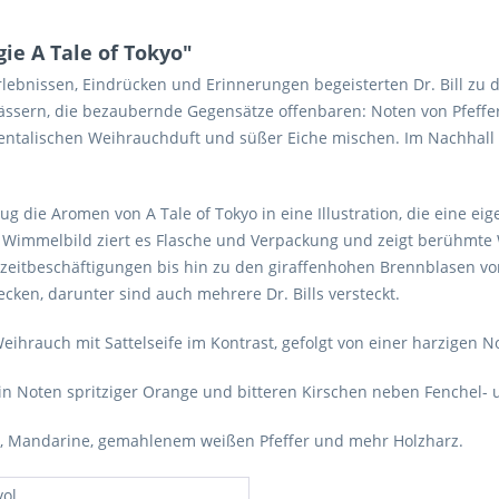
e A Tale of Tokyo"
rlebnissen, Eindrücken und Erinnerungen begeisterten Dr. Bill zu 
sern, die bezaubernde Gegensätze offenbaren: Noten von Pfeffer 
entalischen Weihrauchduft und süßer Eiche mischen. Im Nachhall 
 die Aromen von A Tale of Tokyo in eine Illustration, die eine eige
in Wimmelbild ziert es Flasche und Verpackung und zeigt berühmt
reizeitbeschäftigungen bis hin zu den giraffenhohen Brennblasen
ecken, darunter sind auch mehrere Dr. Bills versteckt.
 Weihrauch mit Sattelseife im Kontrast, gefolgt von einer harzigen
 in Noten spritziger Orange und bitteren Kirschen neben Fenchel-
el, Mandarine, gemahlenem weißen Pfeffer und mehr Holzharz.
ol.