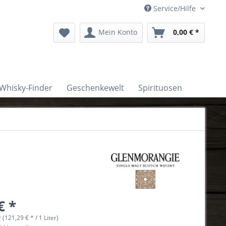
Service/Hilfe
Mein Konto
0,00 € *
Whisky-Finder
Geschenkewelt
Spirituosen
€ *
r (121,29 € * / 1 Liter)