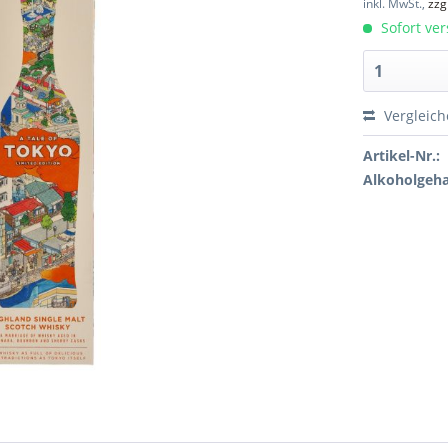
inkl. MwSt.,
zzg
Sofort ver
Vergleic
Artikel-Nr.:
Alkoholgeha