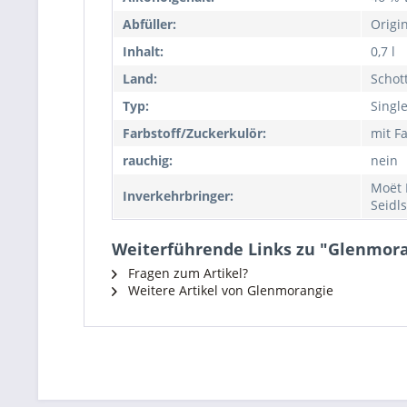
Abfüller:
Origi
Inhalt:
0,7 l
Land:
Schot
Typ:
Singl
Farbstoff/Zuckerkulör:
mit Fa
rauchig:
nein
Moët 
Inverkehrbringer:
Seidl
Weiterführende Links zu "Glenmora
Fragen zum Artikel?
Weitere Artikel von Glenmorangie