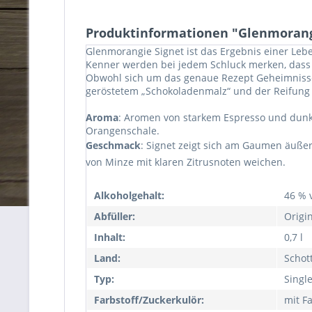
Produktinformationen "Glenmorang
Glenmorangie Signet ist das Ergebnis einer Lebe
Kenner werden bei jedem Schluck merken, dass 
Obwohl sich um das genaue Rezept Geheimnisse 
geröstetem „Schokoladenmalz“ und der Reifung 
Aroma
: Aromen von starkem Espresso und dunk
Orangenschale.
Geschmack
: Signet zeigt sich am Gaumen äußer
von Minze mit klaren Zitrusnoten weichen.
Alkoholgehalt:
46 % v
Abfüller:
Origi
Inhalt:
0,7 l
Land:
Schot
Typ:
Singl
Farbstoff/Zuckerkulör:
mit Fa