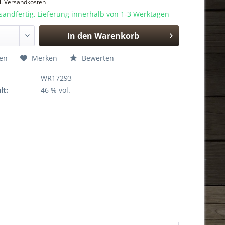
l. Versandkosten
sandfertig, Lieferung innerhalb von 1-3 Werktagen
In den
Warenkorb
Hinzugefügt
hen
Merken
Bewerten
WR17293
lt:
46 % vol.