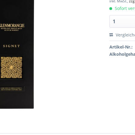
inkl. MwSt.,
zzg
Sofort ver
Vergleic
Artikel-Nr.:
Alkoholgeha