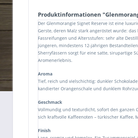
Produktinformationen "Glenmorang
Der Glenmorangie Signet Reserve ist eine luxuri
Gerste, deren Malz stark angeröstet wurde: das
Fassreifungen und Altersstufen: sehr alte Desti
jüngeren, mindestens 12-jährigen Bestandteilen
Sherryfässern sorgt für eine satte, sirupartige
Aromenerlebnis.
Aroma
Tief, reich und vielschichtig: dunkler Schokola
kandierter Orangenschale und dunklem Rohrzucke
Geschmack
Vollmundig und texturdicht, sofort den ganzen 
sich kraftvolle Kaffeenoten – türkischer Kaffe
Finish
Lang, cremig und komplex. Ein Zusammenspiel au