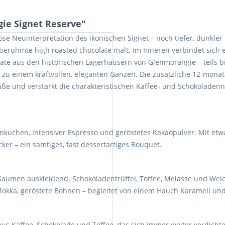
ie Signet Reserve"
öse Neuinterpretation des ikonischen Signet – noch tiefer, dunkler
 berühmte high roasted chocolate malt. Im Inneren verbindet sic
llate aus den historischen Lagerhäusern von Glenmorangie – teils bi
 zu einem kraftvollen, eleganten Ganzen. Die zusätzliche 12-mona
 Süße und verstärkt die charakteristischen Kaffee- und Schokolade
denkuchen, intensiver Espresso und geröstetes Kakaopulver. Mit et
r – ein samtiges, fast dessertartiges Bouquet.
Gaumen auskleidend. Schokoladentrüffel, Toffee, Melasse und Weic
e, Mokka, geröstete Bohnen – begleitet von einem Hauch Karamell u
s Kaffee, Schokolade und Toffee, das sich immer weiter verdichtet