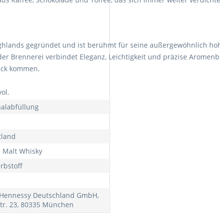
hlands gegründet und ist berühmt für seine außergewöhnlich hoh
der Brennerei verbindet Eleganz, Leichtigkeit und präzise Aromenbi
uck kommen.
ol.
nalabfüllung
tland
e Malt Whisky
rbstoff
Hennessy Deutschland GmbH,
str. 23, 80335 München