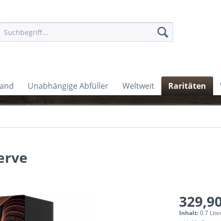
land
Unabhängige Abfüller
Weltweit
Raritäten
erve
329,90
Inhalt:
0.7 Lite