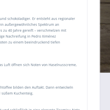
 und schokoladiger. Er entsteht aus regionaler
h ein außergewöhnliches Spektrum an
s zu 40 Jahre gereift – verschmelzen mit
tige Nachreifung in Pedro Ximénez
nnoten zu einem beeindruckend tiefen
was Luft öffnen sich Noten von Haselnusscreme,
htoffee bilden den Auftakt. Dann entwickeln
nd süßem Kuchenteig.
 und schließlich in eine elegante Tiramisu-Note