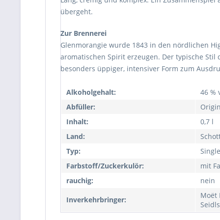
übergeht.
Zur Brennerei
Glenmorangie wurde 1843 in den nördlichen Hig
aromatischen Spirit erzeugen. Der typische Stil 
besonders üppiger, intensiver Form zum Ausdr
Alkoholgehalt:
46 % v
Abfüller:
Origi
Inhalt:
0,7 l
Land:
Schot
Typ:
Singl
Farbstoff/Zuckerkulör:
mit Fa
rauchig:
nein
Moët 
Inverkehrbringer:
Seidl