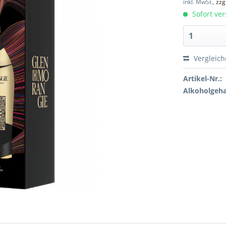
inkl. MwSt.,
zzg
Sofort ver
Vergleic
Artikel-Nr.:
Alkoholgeha