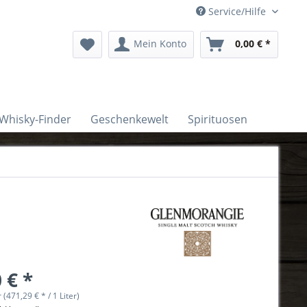
Service/Hilfe
Mein Konto
0,00 € *
Whisky-Finder
Geschenkewelt
Spirituosen
 € *
r (471,29 € * / 1 Liter)