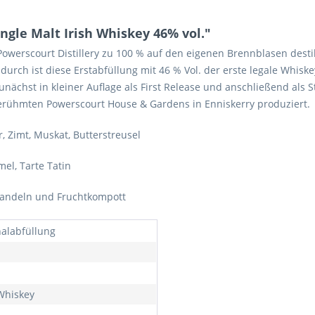
ngle Malt Irish Whiskey 46% vol."
 Powerscourt Distillery zu 100 % auf den eigenen Brennblasen desti
rch ist diese Erstabfüllung mit 46 % Vol. der erste legale Whiskey
unächst in kleiner Auflage als First Release und anschließend als S
berühmten Powerscourt House & Gardens in Enniskerry produziert.
er, Zimt, Muskat, Butterstreusel
mel, Tarte Tatin
mandeln und Fruchtkompott
nalabfüllung
 Whiskey