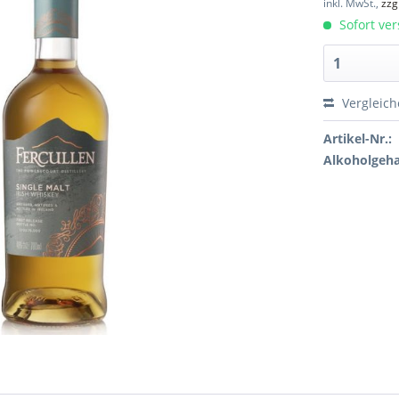
inkl. MwSt.,
zzg
Sofort ver
Vergleic
Artikel-Nr.:
Alkoholgeha