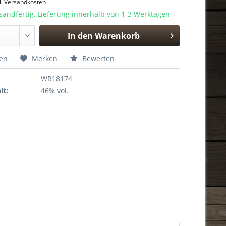
l. Versandkosten
sandfertig, Lieferung innerhalb von 1-3 Werktagen
In den
Warenkorb
Hinzugefügt
hen
Merken
Bewerten
WR18174
lt:
46% vol.