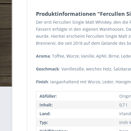
Produktinformationen "Fercullen Si
Der erst Fercullen Single Malt Whiskey, den die
Fässern erfolgte in den eigenen Warehouses. Dadu
wurde. Hierbei erscheint Fercullen Single Malt z
Brennerei, die seit 2018 auf dem Gelände des 
Aroma
: Toffee, Würze, Vanille, Apfel, Birne, Led
Geschmack
: Vanillesoße, weiches Holz, Salzkara
Finish
: langanhaltend mit Würze, Leder, Honig
Abfüller:
Origi
Inhalt:
0,7 l
Land:
Irland
Typ:
Irish