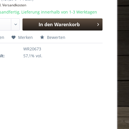
l. Versandkosten
sandfertig, Lieferung innerhalb von 1-3 Werktagen
In den
Warenkorb
Hinzugefügt
hen
Merken
Bewerten
WR20673
lt:
57,1% vol.