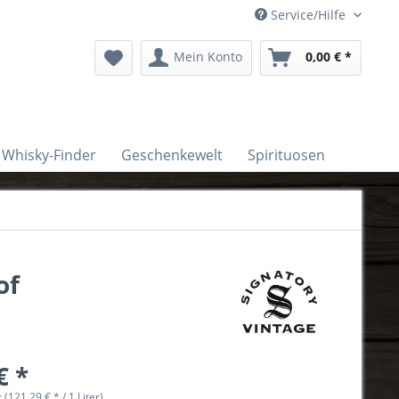
Service/Hilfe
Mein Konto
0,00 € *
Whisky-Finder
Geschenkewelt
Spirituosen
of
€ *
r (121,29 € * / 1 Liter)