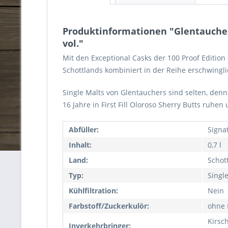
Produktinformationen "Glentauchers 
vol."
Mit den Exceptional Casks der 100 Proof Edition
Schottlands kombiniert in der Reihe erschwingl
Single Malts von Glentauchers sind selten, denn
16 Jahre in First Fill Oloroso Sherry Butts ruh
Abfüller:
Signa
Inhalt:
0,7 l
Land:
Schot
Typ:
Singl
Kühlfiltration:
Nein
Farbstoff/Zuckerkulör:
ohne 
Kirsc
Inverkehrbringer: