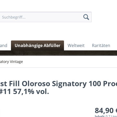
land
Unabhängige Abfüller
Weltweit
Raritäten
atory Vintage
t Fill Oloroso Signatory 100 Pro
#11 57,1% vol.
84,90 
Inhalt:
0.7 Lite