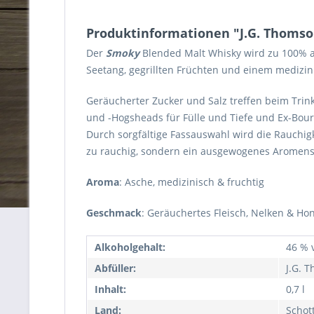
Produktinformationen "J.G. Thomso
Der
Smoky
Blended Malt Whisky wird zu 100% a
Seetang, gegrillten Früchten und einem medizini
Geräucherter Zucker und Salz treffen beim Trin
und -Hogsheads für Fülle und Tiefe und Ex-Bou
Durch sorgfältige Fassauswahl wird die Rauchig
zu rauchig, sondern ein ausgewogenes Aromenspie
Aroma
: Asche, medizinisch & fruchtig
Geschmack
: Geräuchertes Fleisch, Nelken & H
Alkoholgehalt:
46 % v
Abfüller:
J.G. 
Inhalt:
0,7 l
Land:
Schot