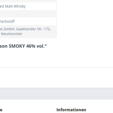
ed Malt Whisky
Farbstoff
us GmbH, Gadelander Str. 172,
9 Neumünster
mson SMOKY 46% vol."
ce
Informationen