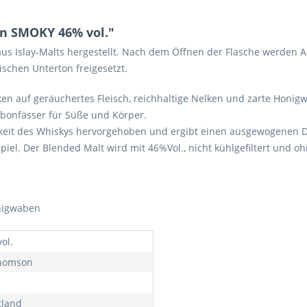
n SMOKY 46% vol."
us Islay-Malts hergestellt. Nach dem Öffnen der Flasche werde
schen Unterton freigesetzt.
ken auf geräuchertes Fleisch, reichhaltige Nelken und zarte Hon
rbonfässer für Süße und Körper.
keit des Whiskys hervorgehoben und ergibt einen ausgewogenen Dra
l. Der Blended Malt wird mit 46%Vol., nicht kühlgefiltert und ohn
onigwaben
ol.
Thomson
tland