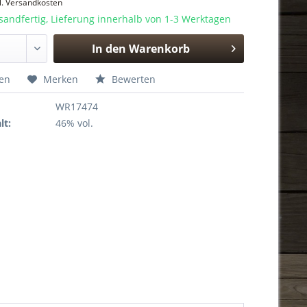
l. Versandkosten
sandfertig, Lieferung innerhalb von 1-3 Werktagen
In den
Warenkorb
Hinzugefügt
hen
Merken
Bewerten
WR17474
lt:
46% vol.