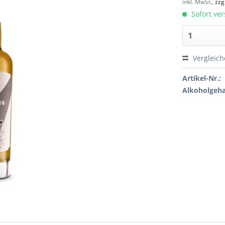
inkl. MwSt.,
zzg
Sofort ver
Vergleic
Artikel-Nr.:
Alkoholgeha