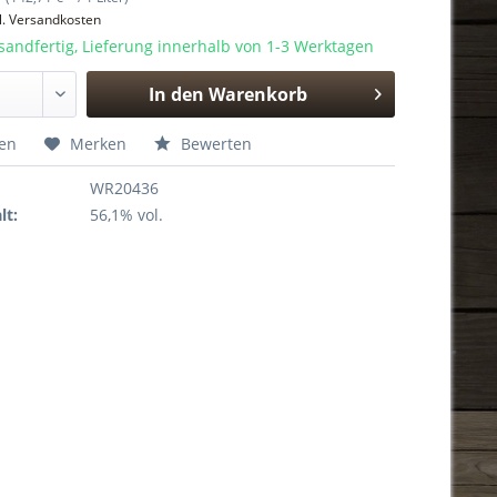
l. Versandkosten
sandfertig, Lieferung innerhalb von 1-3 Werktagen
In den
Warenkorb
Hinzugefügt
hen
Merken
Bewerten
WR20436
lt:
56,1% vol.