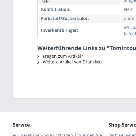
Typ:
Singl
Kühlfiltration:
Nein
Farbstoff/Zuckerkulör:
ohne 
Whisk
Inverkehrbringer:
63533
Weiterführende Links zu "Tomintoul 
Fragen zum Artikel?
Weitere Artikel von Dram Mor
Service
Shop Servi
Für Beratung und Rückfragen schreiben Sie
Vertrag wide