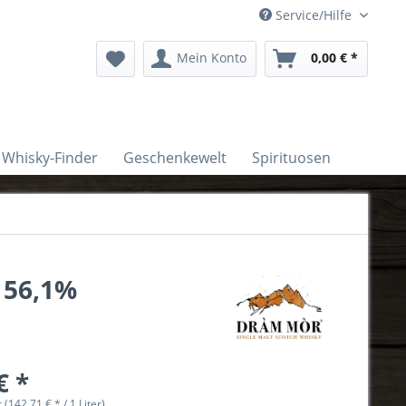
Service/Hilfe
Mein Konto
0,00 € *
Whisky-Finder
Geschenkewelt
Spirituosen
 56,1%
€ *
r (142,71 € * / 1 Liter)