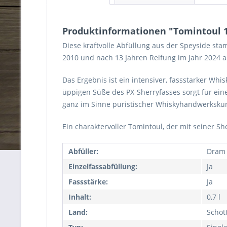
Produktinformationen "Tomintoul 13
Diese kraftvolle Abfüllung aus der Speyside sta
2010 und nach 13 Jahren Reifung im Jahr 2024 abg
Das Ergebnis ist ein intensiver, fassstarker Wh
üppigen Süße des PX-Sherryfasses sorgt für eine
ganz im Sinne puristischer Whiskyhandwerkskun
Ein charaktervoller Tomintoul, der mit seiner Sh
Abfüller:
Dram
Einzelfassabfüllung:
Ja
Fassstärke:
Ja
Inhalt:
0,7 l
Land:
Schot