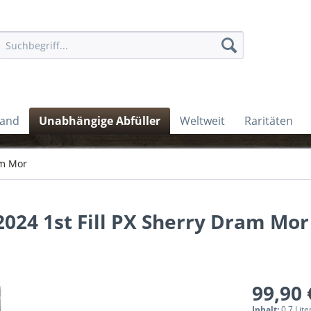
land
Unabhängige Abfüller
Weltweit
Raritäten
m Mor
2024 1st Fill PX Sherry Dram Mor
99,90 
Inhalt:
0.7 Lite