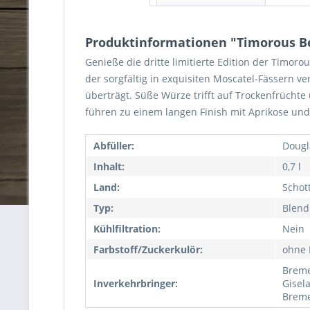
Produktinformationen "Timorous Bea
Genieße die dritte limitierte Edition der Timoro
der sorgfältig in exquisiten Moscatel-Fässern 
überträgt.
Süße Würze trifft auf Trockenfrücht
führen zu einem langen Finish mit Aprikose un
Abfüller:
Dougl
Inhalt:
0,7 l
Land:
Schot
Typ:
Blend
Kühlfiltration:
Nein
Farbstoff/Zuckerkulör:
ohne 
Breme
Inverkehrbringer:
Gisel
Breme