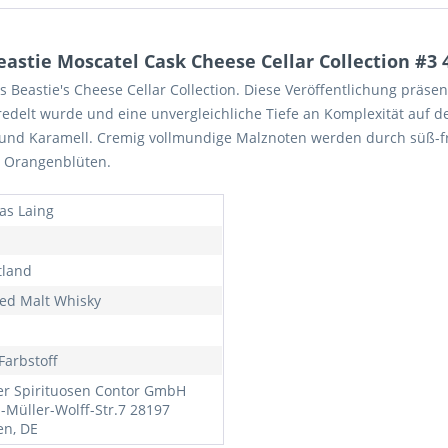
stie Moscatel Cask Cheese Cellar Collection #3 
us Beastie's Cheese Cellar Collection. Diese Veröffentlichung präse
veredelt wurde und eine unvergleichliche Tiefe an Komplexität au
e und Karamell. Cremig vollmundige Malznoten werden durch süß-
d Orangenblüten.
as Laing
tland
ed Malt Whisky
Farbstoff
r Spirituosen Contor GmbH
a-Müller-Wolff-Str.7 28197
n, DE