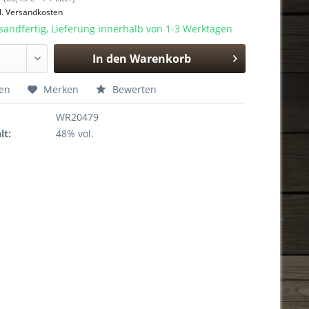
l. Versandkosten
sandfertig, Lieferung innerhalb von 1-3 Werktagen
In den
Warenkorb
Hinzugefügt
hen
Merken
Bewerten
WR20479
lt:
48% vol.