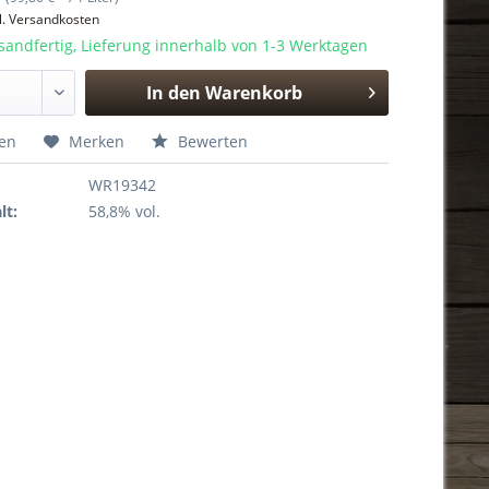
l. Versandkosten
sandfertig, Lieferung innerhalb von 1-3 Werktagen
In den
Warenkorb
Hinzugefügt
hen
Merken
Bewerten
WR19342
lt:
58,8% vol.