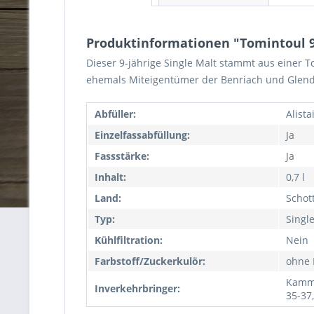
Produktinformationen "Tomintoul 9 J
Dieser 9-jährige Single Malt stammt aus einer To
ehemals Miteigentümer der Benriach und Glendr
Abfüller:
Alist
Einzelfassabfüllung:
Ja
Fassstärke:
Ja
Inhalt:
0,7 l
Land:
Schot
Typ:
Singl
Kühlfiltration:
Nein
Farbstoff/Zuckerkulör:
ohne 
Kamme
Inverkehrbringer:
35-37