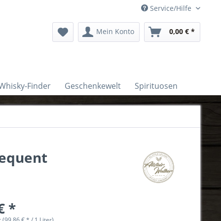
Service/Hilfe
Mein Konto
0,00 € *
Whisky-Finder
Geschenkewelt
Spirituosen
requent
€ *
r (99,86 € * / 1 Liter)