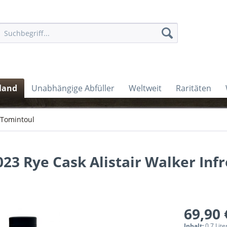
land
Unabhängige Abfüller
Weltweit
Raritäten
Tomintoul
023 Rye Cask Alistair Walker Inf
69,90 
Inhalt:
0.7 Lite