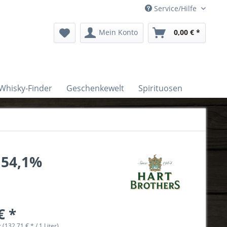
Service/Hilfe
Mein Konto
0,00 € *
Whisky-Finder
Geschenkewelt
Spirituosen
 54,1%
€ *
r (132,71 € * / 1 Liter)