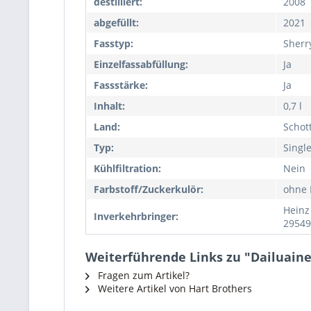
destilliert:
2008
abgefüllt:
2021
Fasstyp:
Sherr
Einzelfassabfüllung:
Ja
Fassstärke:
Ja
Inhalt:
0,7 l
Land:
Schot
Typ:
Singl
Kühlfiltration:
Nein
Farbstoff/Zuckerkulör:
ohne 
Heinz
Inverkehrbringer:
29549
Weiterführende Links zu "Dailuaine 1
Fragen zum Artikel?
Weitere Artikel von Hart Brothers