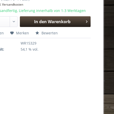
l. Versandkosten
sandfertig, Lieferung innerhalb von 1-3 Werktagen
In den
Warenkorb
Hinzugefügt
hen
Merken
Bewerten
WR15329
lt:
54,1 % vol.