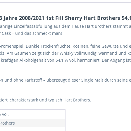
Jahre 2008/2021 1st Fill Sherry Hart Brothers 54,
3-jährige Einzelfassabfüllung aus dem Hause Hart Brothers stammt 
rry Cask – und das schmeckt man!
s Aromenspiel: Dunkle Trockenfrüchte, Rosinen, feine Gewürze und e
lz. Am Gaumen zeigt sich der Whisky vollmundig, wärmend und ko
kräftigen Alkoholgehalt von 54,1 % vol. harmoniert. Der Abgang is
ion und ohne Farbstoff – überzeugt dieser Single Malt durch seine 
iert, charakterstark und typisch Hart Brothers.
 vol.
Brothers