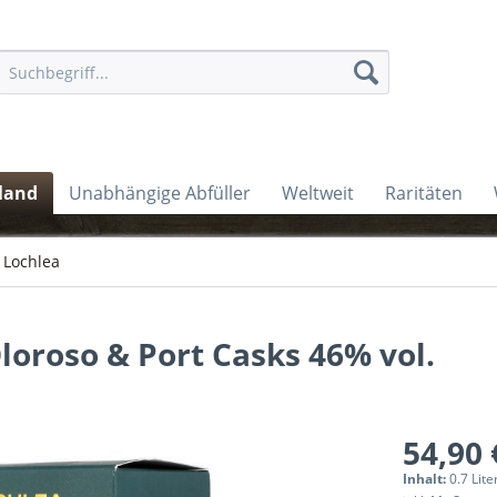
land
Unabhängige Abfüller
Weltweit
Raritäten
Lochlea
Oloroso & Port Casks 46% vol.
54,90 
Inhalt:
0.7 Lite