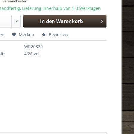
l. Versandkosten
sandfertig, Lieferung innerhalb von 1-3 Werktagen
In den
Warenkorb
Hinzugefügt
hen
Merken
Bewerten
WR20829
lt:
46% vol.