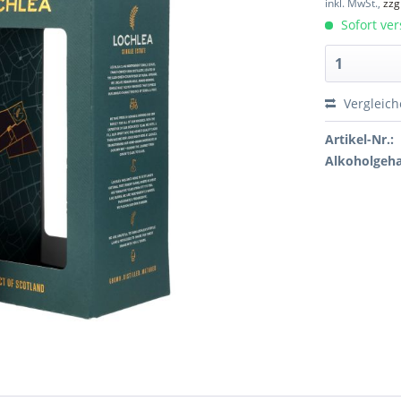
inkl. MwSt.,
zzg
Sofort ver
Vergleic
Artikel-Nr.:
Alkoholgeha