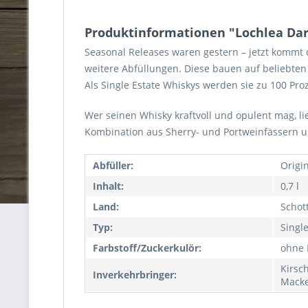
Produktinformationen "Lochlea Dark 
Seasonal Releases waren gestern – jetzt kommt
weitere Abfüllungen. Diese bauen auf beliebten 
Als Single Estate Whiskys werden sie zu 100 Proz
Wer seinen Whisky kraftvoll und opulent mag, lieg
Kombination aus Sherry- und Portweinfässern u
Abfüller:
Origi
Inhalt:
0,7 l
Land:
Schot
Typ:
Singl
Farbstoff/Zuckerkulör:
ohne 
Kirsc
Inverkehrbringer:
Macke