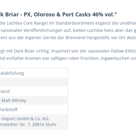
Briar - PX, Oloroso & Port Casks 46% vol."
 die Lochlea Core Range! Im Standardsortiment ergänzt die unabh
saisonalen Veröffentlichungen auf, bieten Lochlea-Fans aber das g
ent aus der eigenen Gerste der Brennerei hergestellt, vor Ort destil
t mit Dark Briar richtig. Inspiriert von der saisonalen Fallow Editio
nd entfaltet Aromen von saftigen roten Früchten, Ingwerkuchen 
nalabfüllung
tland
e Malt Whisky
Farbstoff
h Import GmbH & Co. KG,
nstedter Str. 7, 28816 Stuhr