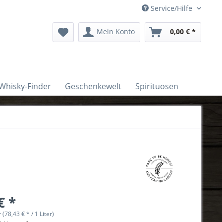
Service/Hilfe
Mein Konto
0,00 € *
Whisky-Finder
Geschenkewelt
Spirituosen
€ *
r (78,43 € * / 1 Liter)