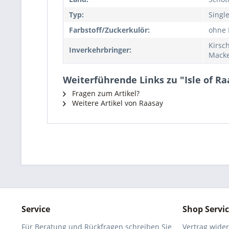
Typ:
Singl
Farbstoff/Zuckerkulör:
ohne 
Kirsc
Inverkehrbringer:
Macke
Weiterführende Links zu "Isle of R
Fragen zum Artikel?
Weitere Artikel von Raasay
Service
Shop Servi
Für Beratung und Rückfragen schreiben Sie
Vertrag wide