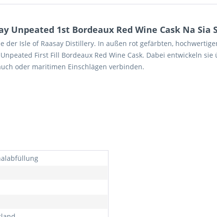
ay Unpeated 1st Bordeaux Red Wine Cask Na Sia Si
rie der Isle of Raasay Distillery. In außen rot gefärbten, hochwert
 Unpeated First Fill Bordeaux Red Wine Cask. Dabei entwickeln si
rauch oder maritimen Einschlägen verbinden.
nalabfüllung
tland