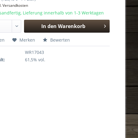
l. Versandkosten
sandfertig, Lieferung innerhalb von 1-3 Werktagen
In den
Warenkorb
Hinzugefügt
hen
Merken
Bewerten
WR17043
lt:
61,5% vol.