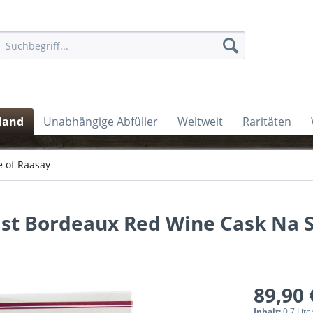
land
Unabhängige Abfüller
Weltweit
Raritäten
le of Raasay
1st Bordeaux Red Wine Cask Na S
89,90 
Inhalt:
0.7 Lite