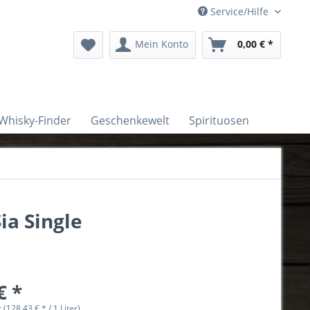
Service/Hilfe
Mein Konto
0,00 € *
Whisky-Finder
Geschenkewelt
Spirituosen
ia Single
€ *
r (128,43 € * / 1 Liter)