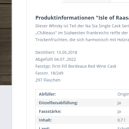
Produktinformationen "Isle of Raas
Dieser Whisky ist Teil der Na Sia Single Cask Se
„Châteaus“ im Südwesten Frankreichs reifte der
Trockenfrüchten, die sich harmonisch mit Holz
Destilliert: 15.05.2018
Abgefüllt 04.07..2022
Fasstyp: First Fill Bordeaux Red Wine Cask
Fassnr. 18/249
297 Flaschen
Abfüller:
Origi
Einzelfassabfüllung:
Ja
Fassstärke:
Ja
Inhalt:
0,7 l
Land:
Schot