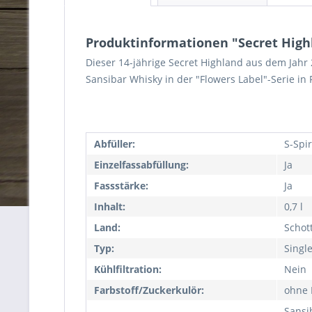
Produktinformationen "Secret Highla
Dieser 14-jährige Secret Highland aus dem Jahr
Sansibar Whisky in der "Flowers Label"-Serie in 
Abfüller:
S-Spir
Einzelfassabfüllung:
Ja
Fassstärke:
Ja
Inhalt:
0,7 l
Land:
Schot
Typ:
Singl
Kühlfiltration:
Nein
Farbstoff/Zuckerkulör:
ohne 
Sansi