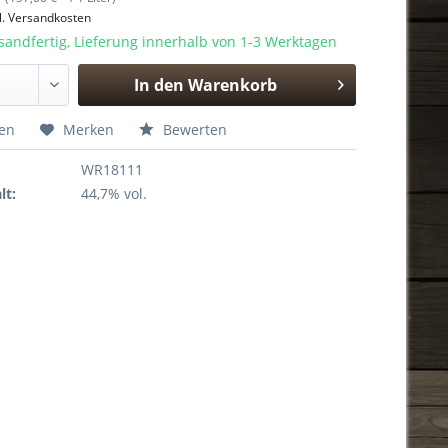
l. Versandkosten
sandfertig, Lieferung innerhalb von 1-3 Werktagen
In den
Warenkorb
Hinzugefügt
hen
Merken
Bewerten
WR18111
lt:
44,7% vol.