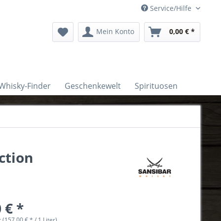
Service/Hilfe
Mein Konto
0,00 € *
Whisky-Finder
Geschenkewelt
Spirituosen
ction
 € *
r (157,00 € * / 1 Liter)