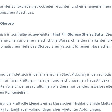
unkler Schokolade, getrockneten Früchten und einer angenehmen 
monischen Abschluss.
l Oloroso
inish in sorgfältig ausgewählten
First Fill Oloroso Sherry Butts
. Di
ladenaromen und eine vielschichtige Würze, ohne den markanten Br
romatischen Tiefe des Oloroso-Sherrys sorgt für einen klassische
d befindet sich in der malerischen Stadt Pitlochry in den schotti
 für ihren kräftigen, malzigen und leicht nussigen Hausstil bekannt
ervolle Einzelfassabfüllungen wie diese nur vergleichsweise selte
en Ruf genießen.
ung die kraftvolle Eleganz eines klassischen Highland Single Malts 
sky für Liebhaber vollmundiger, sherrybetonter Abfüllungen.