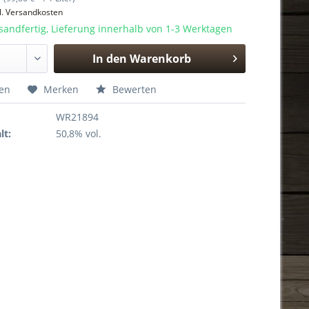
l. Versandkosten
sandfertig, Lieferung innerhalb von 1-3 Werktagen
In den
Warenkorb
Hinzugefügt
hen
Merken
Bewerten
WR21894
lt:
50,8% vol.