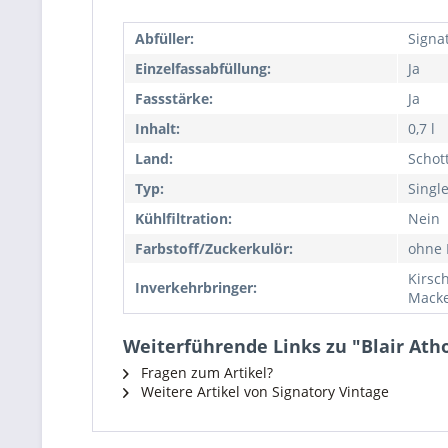
Abfüller:
Signa
Einzelfassabfüllung:
Ja
Fassstärke:
Ja
Inhalt:
0,7 l
Land:
Schot
Typ:
Singl
Kühlfiltration:
Nein
Farbstoff/Zuckerkulör:
ohne 
Kirsc
Inverkehrbringer:
Macke
Weiterführende Links zu "Blair Atho
Fragen zum Artikel?
Weitere Artikel von Signatory Vintage