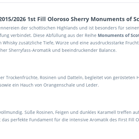
015/2026 1st Fill Oloroso Sherry Monuments of Sc
ennereien der schottischen Highlands und ist besonders für seinen 
ifung verbindet. Diese Abfüllung aus der Reihe
Monuments of Sco
m Whisky zusätzliche Tiefe, Würze und eine ausdrucksstarke Fruchtig
ischer Sherryfass-Aromatik und beeindruckender Balance.
kler Trockenfrüchte, Rosinen und Datteln, begleitet von geröstete
n sowie ein Hauch von Orangenschale und Leder.
vollmundig. Süße Rosinen, Feigen und dunkles Karamell treffen au
et das perfekte Fundament für die intensive Aromatik des First Fill 