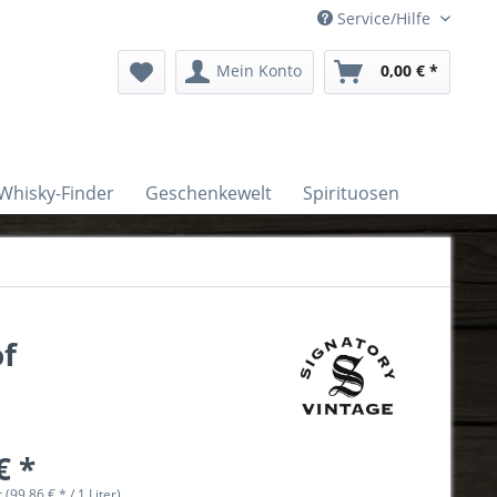
Service/Hilfe
Mein Konto
0,00 € *
Whisky-Finder
Geschenkewelt
Spirituosen
of
€ *
r (99,86 € * / 1 Liter)