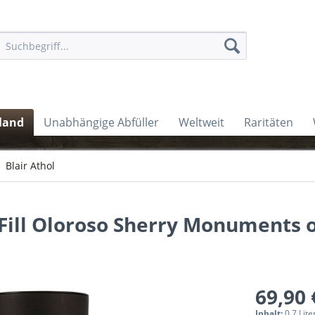
land
Unabhängige Abfüller
Weltweit
Raritäten
Blair Athol
 Fill Oloroso Sherry Monuments 
69,90 
Inhalt:
0.7 Lite