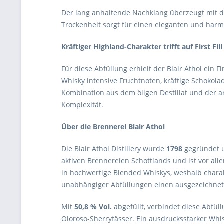
Der lang anhaltende Nachklang überzeugt mit d
Trockenheit sorgt für einen eleganten und har
Kräftiger Highland-Charakter trifft auf First Fil
Für diese Abfüllung erhielt der Blair Athol ein F
Whisky intensive Fruchtnoten, kräftige Schoko
Kombination aus dem öligen Destillat und der a
Komplexität.
Über die Brennerei Blair Athol
Die Blair Athol Distillery wurde
1798
gegründet un
aktiven Brennereien Schottlands und ist vor allem
in hochwertige Blended Whiskys, weshalb charakt
unabhängiger Abfüllungen einen ausgezeichnet
Mit
50,8 % Vol.
abgefüllt, verbindet diese Abfüll
Oloroso-Sherryfässer. Ein ausdrucksstarker Whi