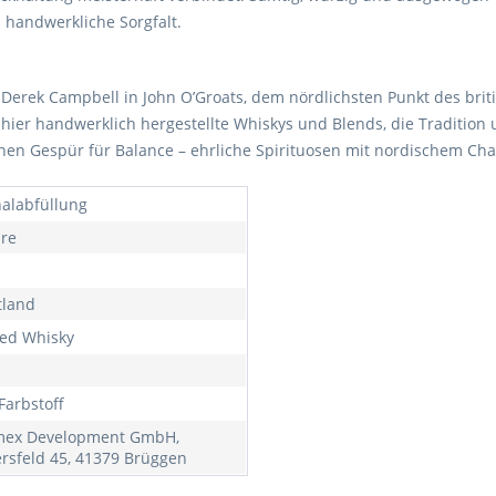
 handwerkliche Sorgfalt.
d Derek Campbell in John O’Groats, dem nördlichsten Punkt des br
ier handwerklich hergestellte Whiskys und Blends, die Tradition u
einen Gespür für Balance – ehrliche Spirituosen mit nordischem Cha
nalabfüllung
hre
tland
ed Whisky
Farbstoff
mex Development GmbH,
rsfeld 45, 41379 Brüggen