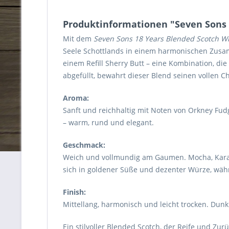
Produktinformationen "Seven Sons 18
Mit dem
Seven Sons 18 Years Blended Scotch W
Seele Schottlands in einem harmonischen Zusamm
einem Refill Sherry Butt – eine Kombination, die
abgefüllt, bewahrt dieser Blend seinen vollen 
Aroma:
Sanft und reichhaltig mit Noten von Orkney Fu
– warm, rund und elegant.
Geschmack:
Weich und vollmundig am Gaumen. Mocha, Karame
sich in goldener Süße und dezenter Würze, währe
Finish:
Mittellang, harmonisch und leicht trocken. Du
Ein stilvoller Blended Scotch, der Reife und Zu