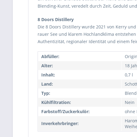
Blending-Kunst, veredelt durch Zeit, Geduld und
8 Doors Distillery
Die 8 Doors Distillery wurde 2021 von Kerry un
rauer See und klarem Hochlandklima entstehen h
Authentizität, regionaler Identität und einem f
Abfüller:
Origi
Alter:
18 Ja
Inhalt:
0,7 l
Land:
Schot
Typ:
Blend
Kühlfiltration:
Nein
Farbstoff/Zuckerkulör:
ohne 
Haro
Inverkehrbringer:
Weihe