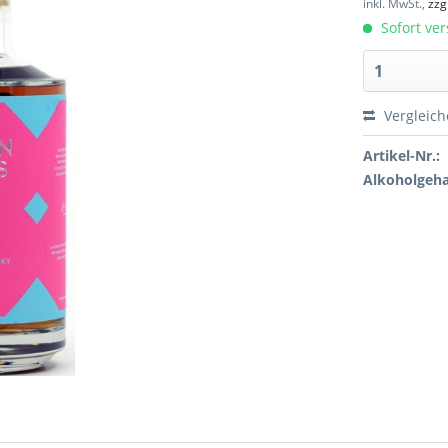
inkl. MwSt.,
zzg
Sofort ver
Vergleic
Artikel-Nr.:
Alkoholgeha