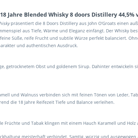
 Jahre Blended Whisky 8 doors Distillery 44,5% v
hisky
präsentiert die 8 Doors Distillery aus John O’Groats einen au
enspiel aus Tiefe, Wärme und Eleganz einfängt. Der Whisky beste
 feine Süße, reife Frucht und subtile Würze perfekt balanciert. Ohn
Charakter und authentischen Ausdruck.
dge, getrocknetem Obst und goldenem Sirup. Dahinter entwickeln s
ll und Walnuss verbinden sich mit feinen Tönen von Leder, Tabak 
nd die 18 Jahre Reifezeit Tiefe und Balance verleihen.
nkle Früchte und Tabak klingen mit einem Hauch Karamell und Hol
rückhaltung meisterhaft verbindet. Samtig, würzig und ausgewogen –