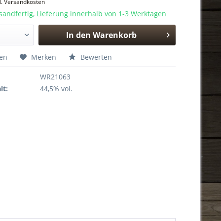
l. Versandkosten
sandfertig, Lieferung innerhalb von 1-3 Werktagen
In den
Warenkorb
Hinzugefügt
hen
Merken
Bewerten
WR21063
lt:
44,5% vol.