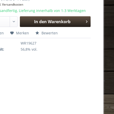
l. Versandkosten
sandfertig, Lieferung innerhalb von 1-3 Werktagen
In den
Warenkorb
Hinzugefügt
hen
Merken
Bewerten
WR19627
lt:
56,8% vol.