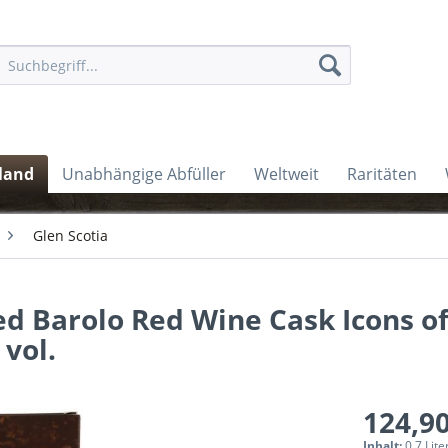
land
Unabhängige Abfüller
Weltweit
Raritäten
Glen Scotia
ed Barolo Red Wine Cask Icons o
vol.
124,90
Inhalt:
0.7 Lite