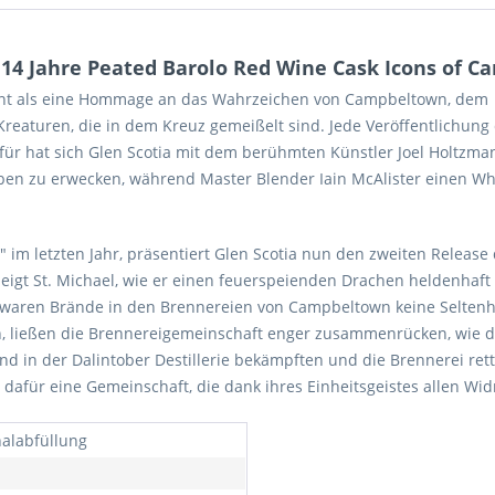
14 Jahre Peated Barolo Red Wine Cask Icons of C
ient als eine Hommage an das Wahrzeichen von Campbeltown, dem 
reaturen, die in dem Kreuz gemeißelt sind. Jede Veröffentlichung de
r hat sich Glen Scotia mit dem berühmten Künstler Joel Holtzman 
 zu erwecken, während Master Blender Iain McAlister einen Whisky
im letzten Jahr, präsentiert Glen Scotia nun den zweiten Release
eigt St. Michael, wie er einen feuerspeienden Drachen heldenhaft
g waren Brände in den Brennereien von Campbeltown keine Seltenh
n, ließen die Brennereigemeinschaft enger zusammenrücken, wie de
d in der Dalintober Destillerie bekämpften und die Brennerei re
afür eine Gemeinschaft, die dank ihres Einheitsgeistes allen Widri
nalabfüllung