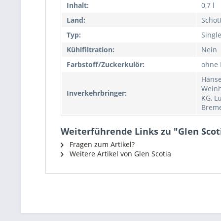
Inhalt:
0,7 l
Land:
Schot
Typ:
Singl
Kühlfiltration:
Nein
Farbstoff/Zuckerkulör:
ohne 
Hanse
Weinh
Inverkehrbringer:
KG, L
Brem
Weiterführende Links zu "Glen Scot
Fragen zum Artikel?
Weitere Artikel von Glen Scotia