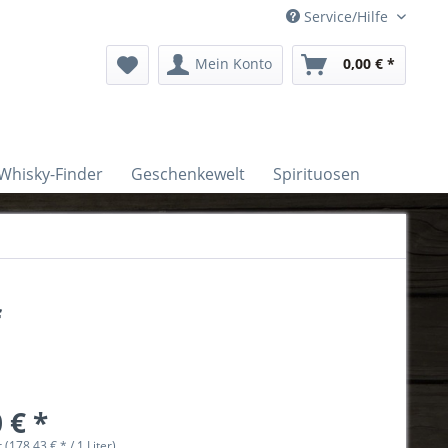
Service/Hilfe
Mein Konto
0,00 € *
Whisky-Finder
Geschenkewelt
Spirituosen
f
 € *
r (178,43 € * / 1 Liter)