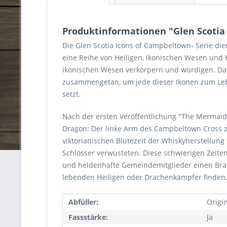
Produktinformationen "Glen Scotia 
Die Glen Scotia Icons of Campbeltown- Serie d
eine Reihe von Heiligen, ikonischen Wesen und K
ikonischen Wesen verkörpern und würdigen. Dafü
zusammengetan, um jede dieser Ikonen zum Leben
setzt.
Nach der ersten Veröffentlichung "The Mermaid" 
Dragon: Der linke Arm des Campbeltown Cross z
viktorianischen Blütezeit der Whiskyherstellun
Schlösser verwüsteten. Diese schwierigen Zeite
und heldenhafte Gemeindemitglieder einen Bran
lebenden Heiligen oder Drachenkämpfer finden, d
Abfüller:
Origi
Fassstärke:
Ja