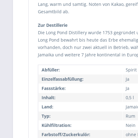
Lang, warm und samtig. Noten von Kakao, gerei
Gesamtbild ab.
Zur Destillerie
Die Long Pond Distillery wurde 1753 gegründet 
Long Pond bewahrt bis heute das Erbe ehemaliger
vorhanden, doch nur zwei aktuell in Betrieb, wäh
Jamaika und weitere 7 Jahre kontinental in Eur
Abfüller:
Spiri
Einzelfassabfüllung:
Ja
Fassstärke:
Ja
Inhalt:
0,5 l
Land:
Jamai
Typ:
Rum
Kühlfiltration:
Nein
Farbstoff/Zuckerkulör:
ohne 