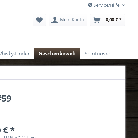
Service/Hilfe
Mein Konto
0,00 € *
hisky-Finder
Geschenkewelt
Spirituosen
#59
 € *
r (337,80 € * / 1 Liter)