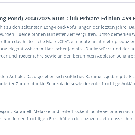
g Pond) 2004/2025 Rum Club Private Edition #59 6
ählt zu den seltensten Long-Pond-Abfüllungen der letzten Jahre. D
wurden – beide binnen kürzester Zeit vergriffen. Umso bemerkenswe
er Rum das historische Mark „CRV“, ein heute nicht mehr produziert
lung elegant zwischen klassischer Jamaica-Dunkelwürze und der l
0er und 1980er Jahre sowie an den berühmten Appleton 30 Jahre si
n Auftakt. Dazu gesellen sich süßliches Karamell, gedämpfte Eic
ndierter Zucker, dunkle Schokolade sowie dezente, fruchtige Anklän
 elegant. Karamell, Melasse und reife Trockenfrüchte verbinden si
 von feinen fruchtigen Einschüben durchzogen – ein klassischer, la