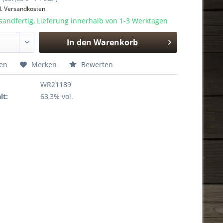
l. Versandkosten
sandfertig, Lieferung innerhalb von 1-3 Werktagen
In den
Warenkorb
Hinzugefügt
hen
Merken
Bewerten
WR21189
lt:
63,3% vol.