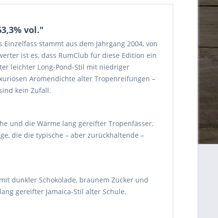
3,3% vol."
as Einzelfass stammt aus dem Jahrgang 2004, von
rter ist es, dass RumClub für diese Edition ein
er leichter Long-Pond-Stil mit niedriger
uxuriösen Aromendichte alter Tropenreifungen –
nd kein Zufall.
he und die Wärme lang gereifter Tropenfässer.
ge, die die typische – aber zurückhaltende –
ch mit dunkler Schokolade, braunem Zucker und
ng gereifter Jamaica-Stil alter Schule.